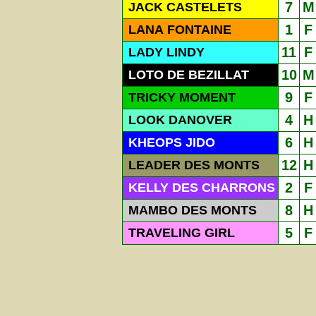
7
M
JACK CASTELETS
1
F
LANA FONTAINE
11
F
LADY LINDY
10
M
LOTO DE BEZILLAT
9
F
TRICKY MOMENT
4
H
LOOK DANOVER
6
H
KHEOPS JIDO
12
H
LEADER DES MONTS
2
F
KELLY DES CHARRONS
8
H
MAMBO DES MONTS
5
F
TRAVELING GIRL