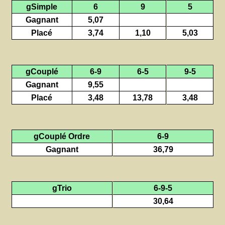
gSimple
6
9
5
Gagnant
5,07
Placé
3,74
1,10
5,03
gCouplé
6-9
6-5
9-5
Gagnant
9,55
Placé
3,48
13,78
3,48
gCouplé Ordre
6-9
Gagnant
36,79
gTrio
6-9-5
30,64