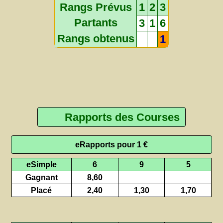
Rangs Prévus
1
2
3
Partants
3
1
6
Rangs obtenus
1
Rapports des Courses
eRapports pour 1 €
eSimple
6
9
5
Gagnant
8,60
Placé
2,40
1,30
1,70