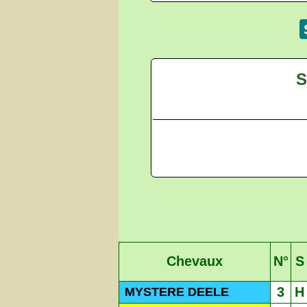
S
Chevaux
N°
S
3
H
MYSTERE DEELE