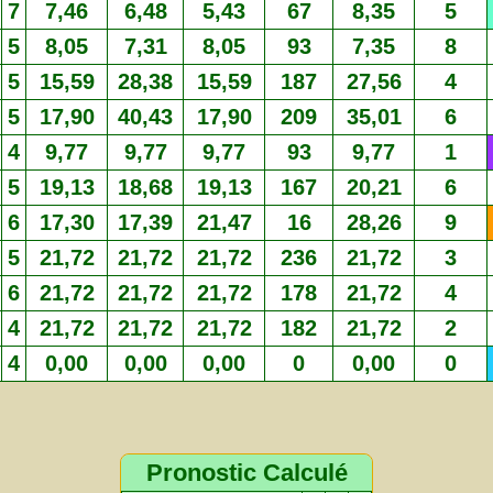
7
7,46
6,48
5,43
67
8,35
5
5
8,05
7,31
8,05
93
7,35
8
5
15,59
28,38
15,59
187
27,56
4
5
17,90
40,43
17,90
209
35,01
6
4
9,77
9,77
9,77
93
9,77
1
5
19,13
18,68
19,13
167
20,21
6
6
17,30
17,39
21,47
16
28,26
9
5
21,72
21,72
21,72
236
21,72
3
6
21,72
21,72
21,72
178
21,72
4
4
21,72
21,72
21,72
182
21,72
2
4
0,00
0,00
0,00
0
0,00
0
Pronostic Calculé