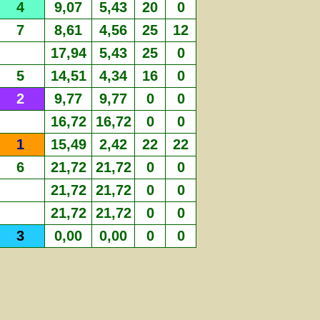
4
9,07
5,43
20
0
7
8,61
4,56
25
12
17,94
5,43
25
0
5
14,51
4,34
16
0
2
9,77
9,77
0
0
16,72
16,72
0
0
1
15,49
2,42
22
22
6
21,72
21,72
0
0
21,72
21,72
0
0
21,72
21,72
0
0
3
0,00
0,00
0
0