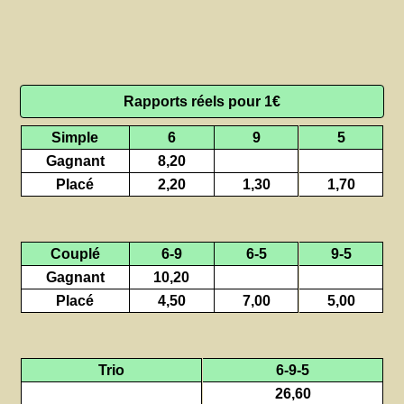
Rapports réels pour 1€
Simple
6
9
5
Gagnant
8,20
Placé
2,20
1,30
1,70
Couplé
6-9
6-5
9-5
Gagnant
10,20
Placé
4,50
7,00
5,00
Trio
6-9-5
26,60