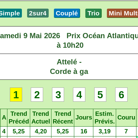
Simple
2sur4
Couplé
Trio
Mini Mult
amedi 9 Mai 2026
Prix Océan Atlantiq
à 10h20
Attelé -
Corde à ga
1
2
3
4
5
6
Trend
Trend
Trend
Estim.
A
Jours
Couru
Précéd
Actuel
Récent
Prévis.
4
5,25
4,20
5,25
16
3,19
7