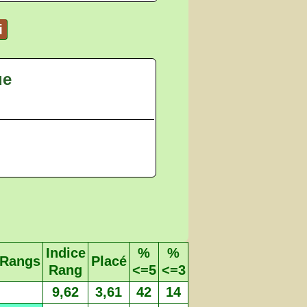
i
ue
Indice
%
%
Rangs
Placé
Rang
<=5
<=3
9,62
3,61
42
14