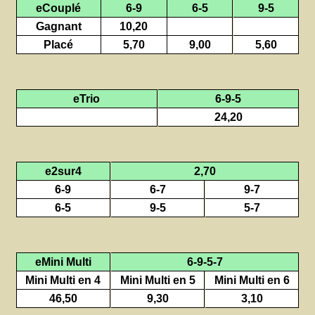
eCouplé
6-9
6-5
9-5
Gagnant
10,20
Placé
5,70
9,00
5,60
eTrio
6-9-5
24,20
e2sur4
2,70
6-9
6-7
9-7
6-5
9-5
5-7
eMini Multi
6-9-5-7
Mini Multi en 4
Mini Multi en 5
Mini Multi en 6
46,50
9,30
3,10