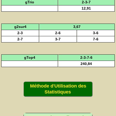
gTrio
2-3-7
12,91
g2sur4
3,67
2-3
2-6
3-6
2-7
3-7
7-6
gTop4
2-3-7-6
240,84
Méthode d'Utilisation des
Statistiques