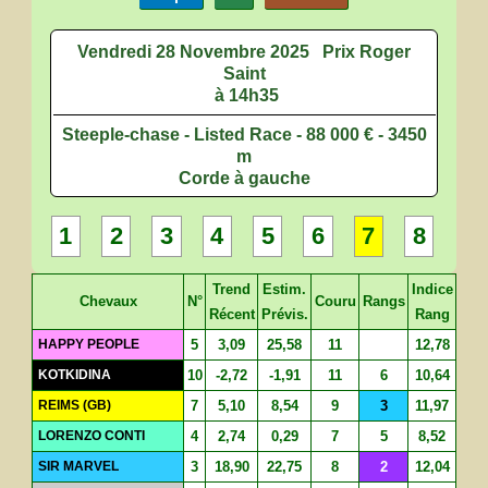
Vendredi 28 Novembre 2025
Prix Roger
Saint
à 14h35
Steeple-chase - Listed Race - 88 000 € - 3450
m
Corde à gauche
1
2
3
4
5
6
7
8
Trend
Estim.
Indice
Chevaux
N°
Couru
Rangs
Récent
Prévis.
Rang
HAPPY PEOPLE
5
3,09
25,58
11
12,78
KOTKIDINA
10
-2,72
-1,91
11
6
10,64
REIMS (GB)
7
5,10
8,54
9
3
11,97
LORENZO CONTI
4
2,74
0,29
7
5
8,52
SIR MARVEL
3
18,90
22,75
8
2
12,04