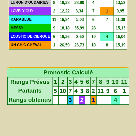
LURON D'OUDAIRIES
8
18,38
38,90
4
13,52
LOVELY GUY
2
12,22
3,34
7
1
9,95
KARABLUE
11
16,84
-5,03
6
7
11,39
MESSY
9
18,18
35,99
28
15,13
LOUSTIC DE CIERGUE
6
18,36
-2,60
10
4
16,04
UN CHIC CHEVAL
1
26,59
23,73
10
8
15,19
Pronostic Calculé
Rangs Prévus
1
2
3
4
5
6
7
8
9
10
11
Partants
5
10
7
4
3
8
2
11
9
6
1
Rangs obtenus
3
2
1
4