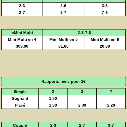
2-3
2-6
3-6
2-7
3-7
7-6
eMini Multi
2-3-7-6
Mini Multi en 4
Mini Multi en 5
Mini Multi en 6
309,00
61,80
20,60
Rapports réels pour 1€
Simple
2
3
7
Gagnant
1,80
Placé
1,30
2,30
2,20
Couplé
2-3
2-7
3-7