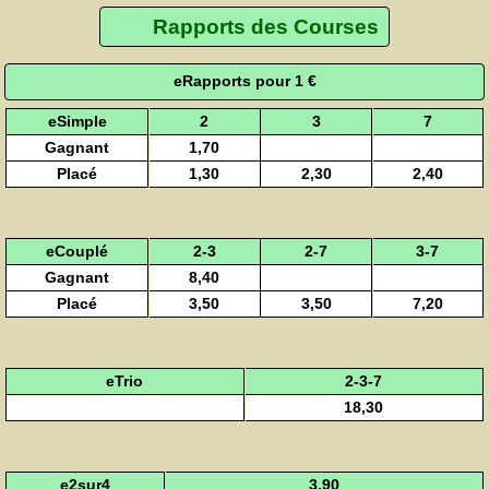
Rapports des Courses
eRapports pour 1 €
eSimple
2
3
7
Gagnant
1,70
Placé
1,30
2,30
2,40
eCouplé
2-3
2-7
3-7
Gagnant
8,40
Placé
3,50
3,50
7,20
eTrio
2-3-7
18,30
e2sur4
3,90