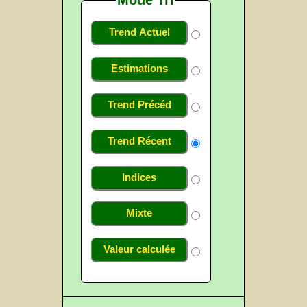
Trend Actuel
Estimations
Trend Précéd
Trend Récent
Indices
Mixte
Valeur calculée