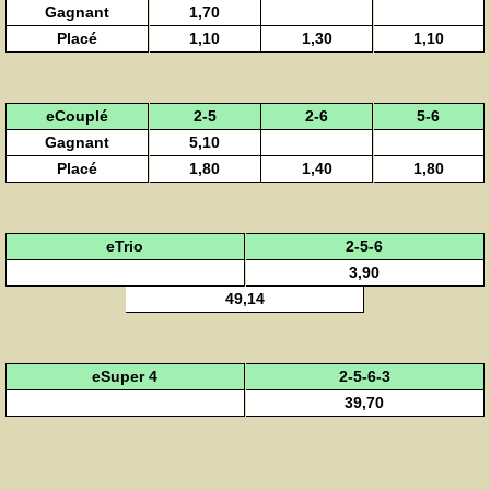
Gagnant
1,70
Placé
1,10
1,30
1,10
eCouplé
2-5
2-6
5-6
Gagnant
5,10
Placé
1,80
1,40
1,80
eTrio
2-5-6
3,90
49,14
eSuper 4
2-5-6-3
39,70