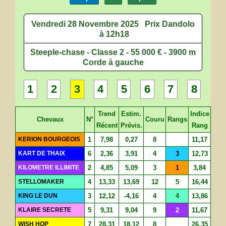
Vendredi 28 Novembre 2025
Prix Dandolo
à 12h18
Steeple-chase - Classe 2 - 55 000 € - 3900 m
Corde à gauche
1
2
3
4
5
6
7
8
Trend
Estim.
Indice
Chevaux
N°
Couru
Rangs
Récent
Prévis.
Rang
KERION BOURGEOIS
1
7,98
0,27
8
11,17
KART DE THAIX
6
2,36
3,91
4
3
12,73
KILOMETRE ILLIMITE
2
4,85
5,09
3
1
3,84
STELLOMAKER
4
13,33
13,69
12
5
16,44
KING LE DUN
3
12,12
-4,16
4
4
13,86
KLAIRE SECRETE
5
9,31
9,04
9
2
11,67
WISH HOP
7
28,31
18,12
8
26,35