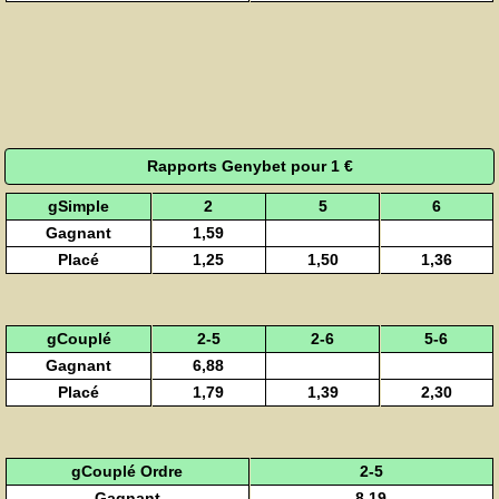
Rapports Genybet pour 1 €
gSimple
2
5
6
Gagnant
1,59
Placé
1,25
1,50
1,36
gCouplé
2-5
2-6
5-6
Gagnant
6,88
Placé
1,79
1,39
2,30
gCouplé Ordre
2-5
Gagnant
8,19