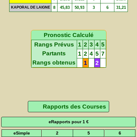
KAPORAL DE LAIGNE
8
45,83
50,93
3
6
31,21
Pronostic Calculé
Rangs Prévus
1
2
3
4
5
Partants
1
2
4
5
7
Rangs obtenus
1
2
Rapports des Courses
eRapports pour 1 €
eSimple
2
5
6