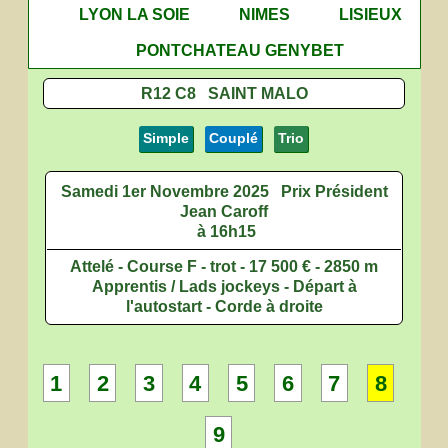
LYON LA SOIE
NIMES
LISIEUX
PONTCHATEAU GENYBET
R12 C8 SAINT MALO
Simple
Couplé
Trio
Samedi 1er Novembre 2025
Prix Président
Jean Caroff
à 16h15
Attelé - Course F - trot - 17 500 € - 2850 m
Apprentis / Lads jockeys - Départ à
l'autostart - Corde à droite
1
2
3
4
5
6
7
8
9