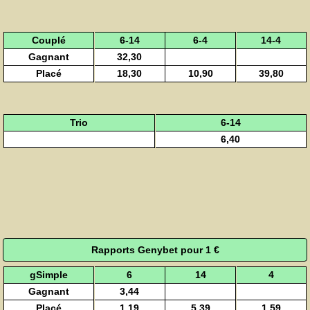
Couplé
6-14
6-4
14-4
Gagnant
32,30
Placé
18,30
10,90
39,80
Trio
6-14
6,40
Rapports Genybet pour 1 €
gSimple
6
14
4
Gagnant
3,44
Placé
1,19
5,39
1,59