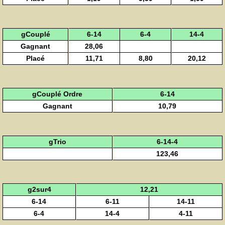
gCouplé
6-14
6-4
14-4
Gagnant
28,06
Placé
11,71
8,80
20,12
gCouplé Ordre
6-14
Gagnant
10,79
gTrio
6-14-4
123,46
g2sur4
12,21
6-14
6-11
14-11
6-4
14-4
4-11