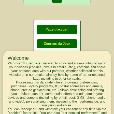
Page d'accueil
Courses du Jour
Welcome
Courses du
With our 140
partners
, we wish to store and access information on
lendemain
your devices (cookies, pixels in emails, etc.), combine and share
your personal data with our partners, whether collected on this
website or in our emails, already held by some of us, or obtained
Courses
later, including in other contexts.
Processing this data (identifiers, browsing, preferences,
d'aujourd'hui
purchases, loyalty programs, IP, postal addresses and emails,
phone, precise geolocation, etc.) allows developing and offering
you services, content, commercial offers and ads across your
devices and screens (including by email, post, SMS, phone, audio,
and video), personalising them, measuring their performance, and
analysing audiences.
Haut de Page
You can "accept all" and withdraw your consent at any time via the
"cookies" footer link
. You can also "set detailed preferences" and