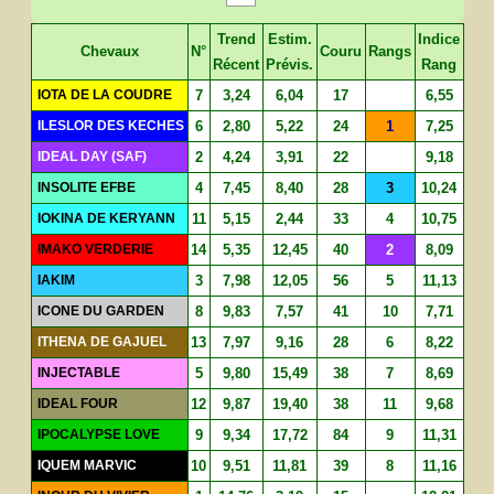
Trend
Estim.
Indice
Chevaux
N°
Couru
Rangs
Récent
Prévis.
Rang
IOTA DE LA COUDRE
7
3,24
6,04
17
6,55
ILESLOR DES KECHES
6
2,80
5,22
24
1
7,25
IDEAL DAY (SAF)
2
4,24
3,91
22
9,18
INSOLITE EFBE
4
7,45
8,40
28
3
10,24
IOKINA DE KERYANN
11
5,15
2,44
33
4
10,75
IMAKO VERDERIE
14
5,35
12,45
40
2
8,09
IAKIM
3
7,98
12,05
56
5
11,13
ICONE DU GARDEN
8
9,83
7,57
41
10
7,71
ITHENA DE GAJUEL
13
7,97
9,16
28
6
8,22
INJECTABLE
5
9,80
15,49
38
7
8,69
IDEAL FOUR
12
9,87
19,40
38
11
9,68
IPOCALYPSE LOVE
9
9,34
17,72
84
9
11,31
IQUEM MARVIC
10
9,51
11,81
39
8
11,16