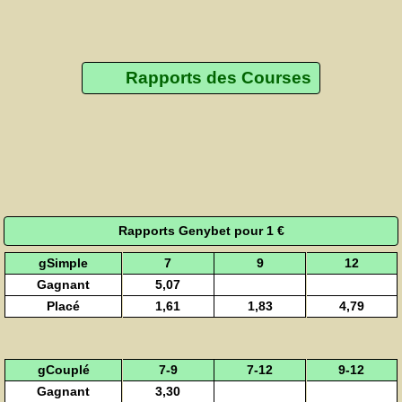
Rapports des Courses
Rapports Genybet pour 1 €
gSimple
7
9
12
Gagnant
5,07
Placé
1,61
1,83
4,79
gCouplé
7-9
7-12
9-12
Gagnant
3,30