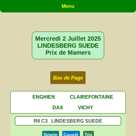
Menu
Mercredi 2 Juillet 2025
LINDESBERG SUEDE
Prix de Mamers
Bas de Page
ENGHIEN
CLAIREFONTAINE
DAX
VICHY
R6 C3 LINDESBERG SUEDE
Simple
Couplé
Trio