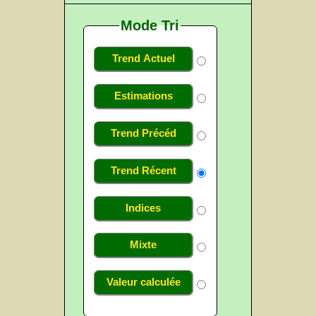
Mode Tri
Trend Actuel
Estimations
Trend Précéd
Trend Récent
Indices
Mixte
Valeur calculée