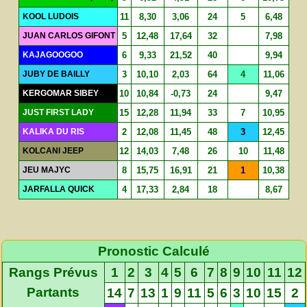
KOOL LUDOIS
11
8,30
3,06
24
5
6,48
JUAN CARLOS GIFONT
5
12,48
17,64
32
7,98
KAJAGOOGOO
6
9,33
21,52
40
9,94
JUBY DE BAILLY
3
10,10
2,03
64
4
11,06
KERGOMAR SIBEY
10
10,84
-0,73
24
9,47
JUST FIRST LADY
15
12,28
11,94
33
7
10,95
KALIKA DU RIS
2
12,08
11,45
48
3
12,45
KOLCANI JEEP
12
14,03
7,48
26
10
11,48
JEU MAJYC
8
15,75
16,91
21
1
10,38
JARFALLA QUICK
4
17,33
2,84
18
8,67
Pronostic Calculé
Rangs Prévus
1
2
3
4
5
6
7
8
9
10
11
12
Partants
14
7
13
1
9
11
5
6
3
10
15
2