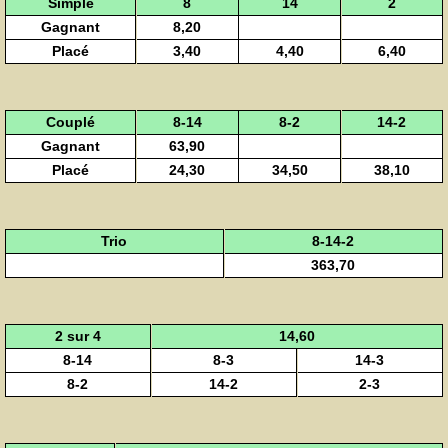
Simple
8
14
2
Gagnant
8,20
Placé
3,40
4,40
6,40
Couplé
8-14
8-2
14-2
Gagnant
63,90
Placé
24,30
34,50
38,10
Trio
8-14-2
363,70
2 sur 4
14,60
8-14
8-3
14-3
8-2
14-2
2-3