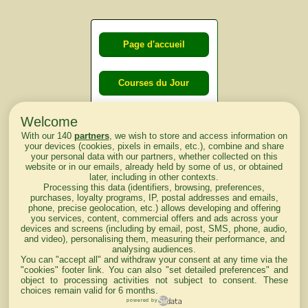
Page d'accueil
Courses du Jour
Welcome
Courses du
With our 140
partners
, we wish to store and access information on
lendemain
your devices (cookies, pixels in emails, etc.), combine and share
your personal data with our partners, whether collected on this
website or in our emails, already held by some of us, or obtained
Courses
later, including in other contexts.
Processing this data (identifiers, browsing, preferences,
d'aujourd'hui
purchases, loyalty programs, IP, postal addresses and emails,
phone, precise geolocation, etc.) allows developing and offering
you services, content, commercial offers and ads across your
devices and screens (including by email, post, SMS, phone, audio,
and video), personalising them, measuring their performance, and
analysing audiences.
Haut de Page
You can "accept all" and withdraw your consent at any time via the
"cookies" footer link
. You can also "set detailed preferences" and
object to processing activities not subject to consent. These
choices remain valid for 6 months.
powered by