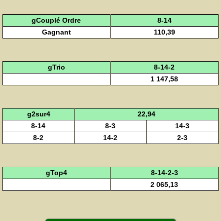
gCouplé Ordre
8-14
Gagnant
110,39
gTrio
8-14-2
1 147,58
g2sur4
22,94
8-14
8-3
14-3
8-2
14-2
2-3
gTop4
8-14-2-3
2 065,13