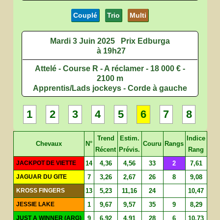
Couplé
Trio
Multi
Mardi 3 Juin 2025
Prix Edburga
à 19h27
Attelé - Course R - A réclamer - 18 000 € -
2100 m
Apprentis/Lads jockeys - Corde à gauche
1
2
3
4
5
6
7
8
Trend
Estim.
Indice
Chevaux
N°
Couru
Rangs
Récent
Prévis.
Rang
JACKPOT DE VIETTE
14
4,36
4,56
33
2
7,61
JAGUAR DU GITE
7
3,26
2,67
26
8
9,08
KROSS FINGERS
13
5,23
11,16
24
10,47
JESSIE LAKE
1
9,67
9,57
35
9
8,29
JUST A WINNER (ARG)
9
6,92
4,91
28
6
10,73