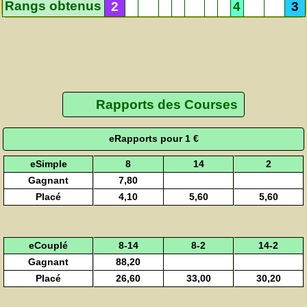
Rangs obtenus
2
4
3
Rapports des Courses
eRapports pour 1 €
eSimple
8
14
2
Gagnant
7,80
Placé
4,10
5,60
5,60
eCouplé
8-14
8-2
14-2
Gagnant
88,20
Placé
26,60
33,00
30,20