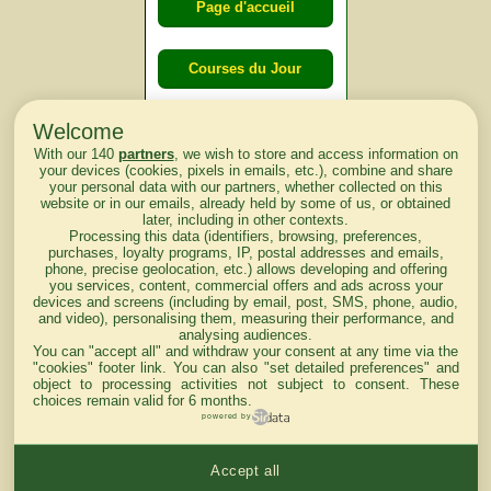
Page d'accueil
Courses du Jour
Welcome
Courses du
With our 140
partners
, we wish to store and access information on
lendemain
your devices (cookies, pixels in emails, etc.), combine and share
your personal data with our partners, whether collected on this
website or in our emails, already held by some of us, or obtained
Courses
later, including in other contexts.
Processing this data (identifiers, browsing, preferences,
d'aujourd'hui
purchases, loyalty programs, IP, postal addresses and emails,
phone, precise geolocation, etc.) allows developing and offering
you services, content, commercial offers and ads across your
devices and screens (including by email, post, SMS, phone, audio,
and video), personalising them, measuring their performance, and
analysing audiences.
Haut de Page
You can "accept all" and withdraw your consent at any time via the
"cookies" footer link
. You can also "set detailed preferences" and
object to processing activities not subject to consent. These
choices remain valid for 6 months.
powered by
Accept all
Mentions légales du site