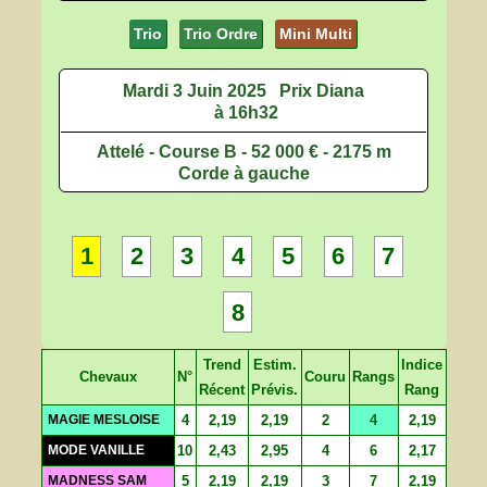
Trio
Trio Ordre
Mini Multi
Mardi 3 Juin 2025
Prix Diana
à 16h32
Attelé - Course B - 52 000 € - 2175 m
Corde à gauche
1
2
3
4
5
6
7
8
Trend
Estim.
Indice
Chevaux
N°
Couru
Rangs
Récent
Prévis.
Rang
MAGIE MESLOISE
4
2,19
2,19
2
4
2,19
MODE VANILLE
10
2,43
2,95
4
6
2,17
MADNESS SAM
5
2,19
2,19
3
7
2,19