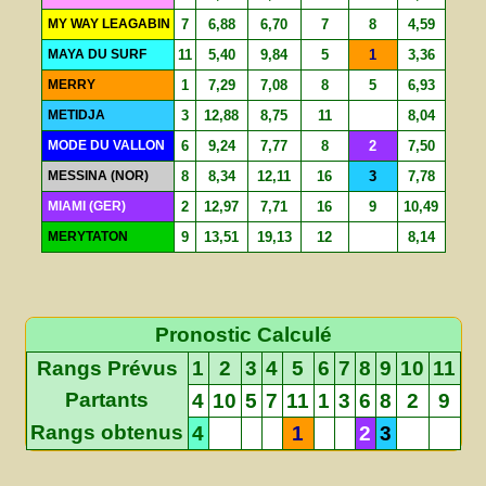
MY WAY LEAGABIN
7
6,88
6,70
7
8
4,59
MAYA DU SURF
11
5,40
9,84
5
1
3,36
MERRY
1
7,29
7,08
8
5
6,93
METIDJA
3
12,88
8,75
11
8,04
MODE DU VALLON
6
9,24
7,77
8
2
7,50
MESSINA (NOR)
8
8,34
12,11
16
3
7,78
MIAMI (GER)
2
12,97
7,71
16
9
10,49
MERYTATON
9
13,51
19,13
12
8,14
Pronostic Calculé
Rangs Prévus
1
2
3
4
5
6
7
8
9
10
11
Partants
4
10
5
7
11
1
3
6
8
2
9
Rangs obtenus
4
1
2
3