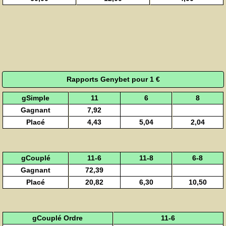
Rapports Genybet pour 1 €
gSimple
11
6
8
Gagnant
7,92
Placé
4,43
5,04
2,04
gCouplé
11-6
11-8
6-8
Gagnant
72,39
Placé
20,82
6,30
10,50
gCouplé Ordre
11-6