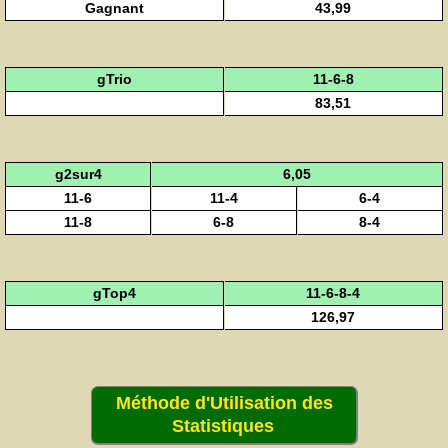
Gagnant
43,99
gTrio
11-6-8
83,51
g2sur4
6,05
11-6
11-4
6-4
11-8
6-8
8-4
gTop4
11-6-8-4
126,97
Méthode d'Utilisation des
Statistiques