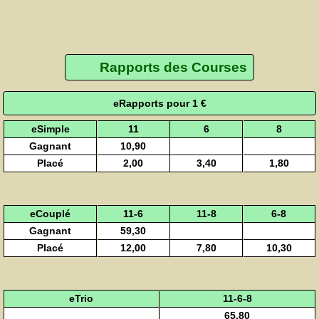
Rapports des Courses
eRapports pour 1 €
eSimple
11
6
8
Gagnant
10,90
Placé
2,00
3,40
1,80
eCouplé
11-6
11-8
6-8
Gagnant
59,30
Placé
12,00
7,80
10,30
eTrio
11-6-8
65,80