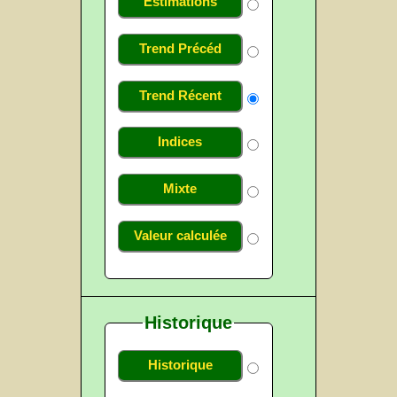
Estimations
Trend Précéd
Trend Récent
Indices
Mixte
Valeur calculée
Historique
Historique