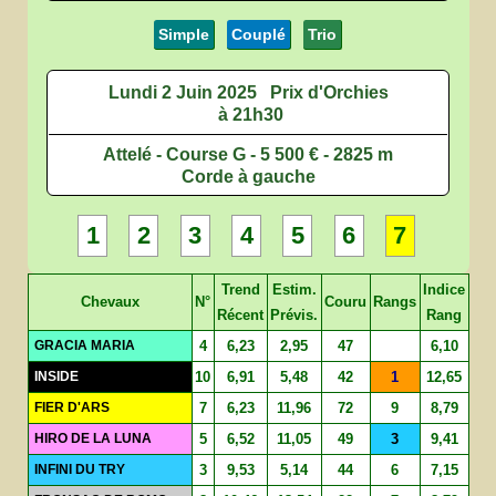
Simple
Couplé
Trio
Lundi 2 Juin 2025
Prix d'Orchies
à 21h30
Attelé - Course G - 5 500 € - 2825 m
Corde à gauche
1
2
3
4
5
6
7
Trend
Estim.
Indice
Chevaux
N°
Couru
Rangs
Récent
Prévis.
Rang
GRACIA MARIA
4
6,23
2,95
47
6,10
INSIDE
10
6,91
5,48
42
1
12,65
FIER D'ARS
7
6,23
11,96
72
9
8,79
HIRO DE LA LUNA
5
6,52
11,05
49
3
9,41
INFINI DU TRY
3
9,53
5,14
44
6
7,15