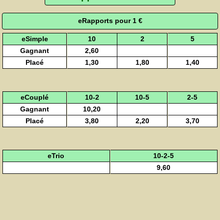
eRapports pour 1 €
eSimple
10
2
5
Gagnant
2,60
Placé
1,30
1,80
1,40
eCouplé
10-2
10-5
2-5
Gagnant
10,20
Placé
3,80
2,20
3,70
eTrio
10-2-5
9,60