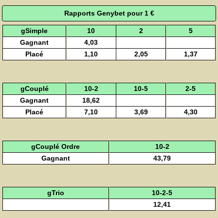
Rapports Genybet pour 1 €
gSimple
10
2
5
Gagnant
4,03
Placé
1,10
2,05
1,37
gCouplé
10-2
10-5
2-5
Gagnant
18,62
Placé
7,10
3,69
4,30
gCouplé Ordre
10-2
Gagnant
43,79
gTrio
10-2-5
12,41