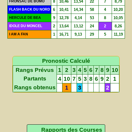
FRONSAC DE BOMO
8
10,46
13,54
22
7
8,79
FLASH BACK DU NORD
6
10,41
14,34
58
4
10,20
HERCULE DE BEA
9
12,78
4,14
53
8
10,05
IDOLE DU MONCEL
2
13,64
13,12
24
2
8,26
I AM A FAN
1
16,71
9,13
29
5
11,19
Pronostic Calculé
Rangs Prévus
1
2
3
4
5
6
7
8
9
10
Partants
4
10
7
5
3
8
6
9
2
1
Rangs obtenus
1
3
2
Rapports des Courses