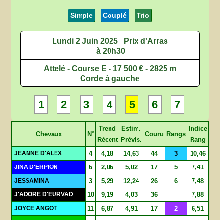
Simple
Couplé
Trio
Lundi 2 Juin 2025
Prix d'Arras
à 20h30
Attelé - Course E - 17 500 € - 2825 m
Corde à gauche
1
2
3
4
5
6
7
Trend
Estim.
Indice
Chevaux
N°
Couru
Rangs
Récent
Prévis.
Rang
JEANNE D'ALEX
4
4,18
14,63
44
3
10,46
JINA D'ERPION
6
2,06
5,02
17
5
7,41
JESSAMINA
3
5,29
12,24
26
6
7,48
J'ADORE D'EURVAD
10
9,19
4,03
36
7,88
JOYCE ANGOT
11
6,87
4,91
17
2
6,51