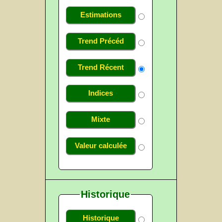
Estimations
Trend Précéd
Trend Récent
Indices
Mixte
Valeur calculée
Historique
Historique