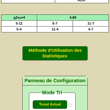
58,67
g2sur4
4,86
5-11
5-7
11-7
5-4
11-4
4-7
Méthode d'Utilisation des
Statistiques
Panneau de Configuration
Mode Tri
Trend Actuel