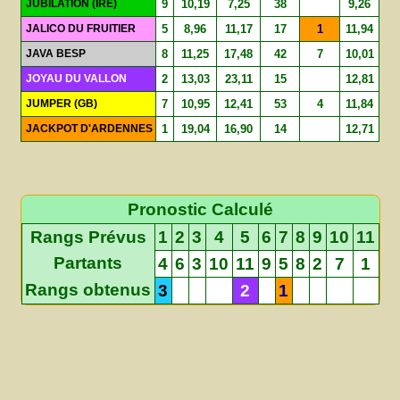
JUBILATION (IRE)
9
10,19
7,25
38
9,26
JALICO DU FRUITIER
5
8,96
11,17
17
1
11,94
JAVA BESP
8
11,25
17,48
42
7
10,01
JOYAU DU VALLON
2
13,03
23,11
15
12,81
JUMPER (GB)
7
10,95
12,41
53
4
11,84
JACKPOT D'ARDENNES
1
19,04
16,90
14
12,71
Pronostic Calculé
Rangs Prévus
1
2
3
4
5
6
7
8
9
10
11
Partants
4
6
3
10
11
9
5
8
2
7
1
Rangs obtenus
3
2
1