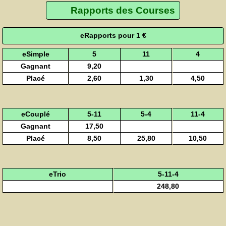
Rapports des Courses
eRapports pour 1 €
eSimple
5
11
4
Gagnant
9,20
Placé
2,60
1,30
4,50
eCouplé
5-11
5-4
11-4
Gagnant
17,50
Placé
8,50
25,80
10,50
eTrio
5-11-4
248,80