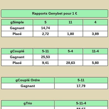
Rapports Genybet pour 1 €
gSimple
5
11
4
Gagnant
14,74
Placé
2,72
1,80
3,89
gCouplé
5-11
5-4
11-4
Gagnant
25,53
Placé
9,41
28,63
5,80
gCouplé Ordre
5-11
Gagnant
17,79
gTrio
5-11-4