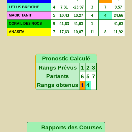
LET US BREATHE
4
7,31
-23,97
3
7
9,57
MAGIC TANIT
5
10,43
10,27
4
4
24,66
CORAIL DES ROCS
9
41,63
41,63
1
41,63
ANASITA
7
17,63
10,07
11
8
11,92
Pronostic Calculé
Rangs Prévus
1
2
3
Partants
6
5
7
Rangs obtenus
1
4
Rapports des Courses