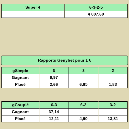
Super 4
6-3-2-5
4 007,60
Rapports Genybet pour 1 €
gSimple
6
3
2
Gagnant
9,97
Placé
2,66
6,85
1,83
gCouplé
6-3
6-2
3-2
Gagnant
37,14
Placé
12,11
4,90
13,81