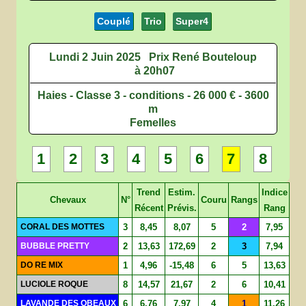
Couplé
Trio
Super4
Lundi 2 Juin 2025
Prix René Bouteloup
à 20h07
Haies - Classe 3 - conditions - 26 000 € - 3600
m
Femelles
1
2
3
4
5
6
7
8
Trend
Estim.
Indice
Chevaux
N°
Couru
Rangs
Récent
Prévis.
Rang
CORAL DES MOTTES
3
8,45
8,07
5
2
7,95
BUBBLE PRETTY
2
13,63
172,69
2
3
7,94
DO RE MIX
1
4,96
-15,48
6
5
13,63
LUCIOLE ROQUE
8
14,57
21,67
2
6
10,41
LAVANDE DES OBEAUX
6
6,76
7,97
4
1
11,26