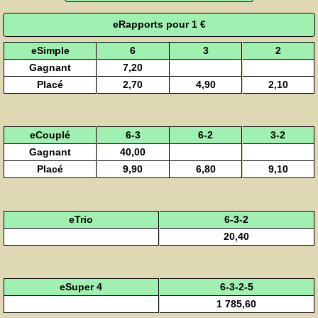
eRapports pour 1 €
eSimple
6
3
2
Gagnant
7,20
Placé
2,70
4,90
2,10
eCouplé
6-3
6-2
3-2
Gagnant
40,00
Placé
9,90
6,80
9,10
eTrio
6-3-2
20,40
eSuper 4
6-3-2-5
1 785,60