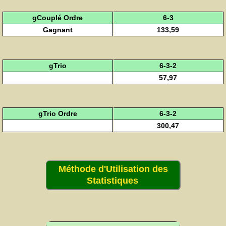
gCouplé Ordre
6-3
Gagnant
133,59
gTrio
6-3-2
57,97
gTrio Ordre
6-3-2
300,47
Méthode d'Utilisation des
Statistiques