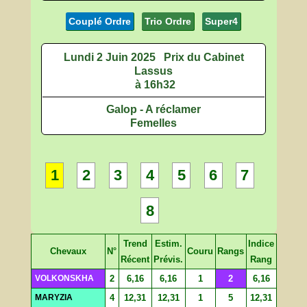
Couplé Ordre
Trio Ordre
Super4
Lundi 2 Juin 2025
Prix du Cabinet
Lassus
à 16h32
Galop - A réclamer
Femelles
1
2
3
4
5
6
7
8
Trend
Estim.
Indice
Chevaux
N°
Couru
Rangs
Récent
Prévis.
Rang
VOLKONSKHA
2
6,16
6,16
1
2
6,16
MARYZIA
4
12,31
12,31
1
5
12,31