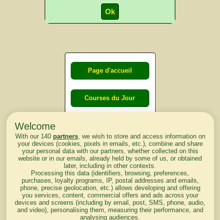
Page d'accueil
Courses du Jour
Welcome
Courses du
With our 140
partners
, we wish to store and access information on
lendemain
your devices (cookies, pixels in emails, etc.), combine and share
your personal data with our partners, whether collected on this
website or in our emails, already held by some of us, or obtained
Courses
later, including in other contexts.
Processing this data (identifiers, browsing, preferences,
d'aujourd'hui
purchases, loyalty programs, IP, postal addresses and emails,
phone, precise geolocation, etc.) allows developing and offering
you services, content, commercial offers and ads across your
devices and screens (including by email, post, SMS, phone, audio,
and video), personalising them, measuring their performance, and
analysing audiences.
Haut de Page