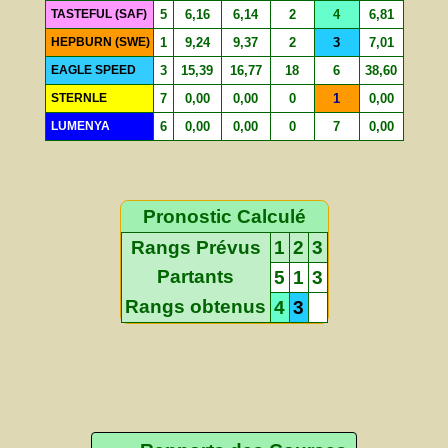
TASTEFUL (SAF)
5
6,16
6,14
2
4
6,81
HEPBURN (SWE)
1
9,24
9,37
2
3
7,01
EAGLE SPEED
3
15,39
16,77
18
6
38,60
STERNLE
7
0,00
0,00
0
1
0,00
LUMENYA
6
0,00
0,00
0
7
0,00
Pronostic Calculé
Rangs Prévus
1
2
3
Partants
5
1
3
Rangs obtenus
4
3