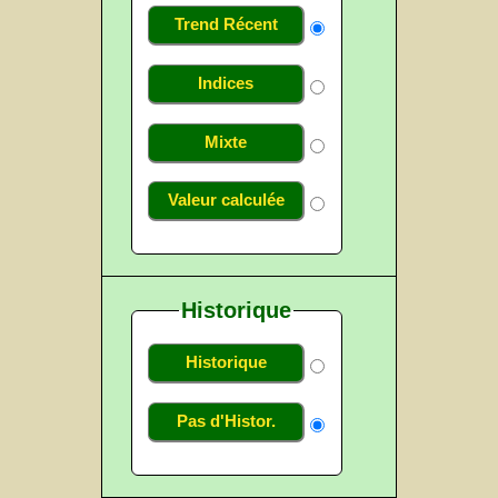
Trend Récent
Indices
Mixte
Valeur calculée
Historique
Historique
Pas d'Histor.