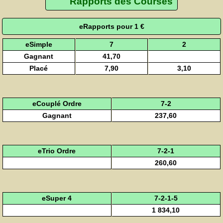
Rapports des Courses
eRapports pour 1 €
eSimple
7
2
Gagnant
41,70
Placé
7,90
3,10
eCouplé Ordre
7-2
Gagnant
237,60
eTrio Ordre
7-2-1
260,60
eSuper 4
7-2-1-5
1 834,10