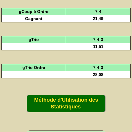
gCouplé Ordre
7-4
Gagnant
21,49
gTrio
7-4-3
11,51
gTrio Ordre
7-4-3
28,08
Méthode d'Utilisation des
Statistiques