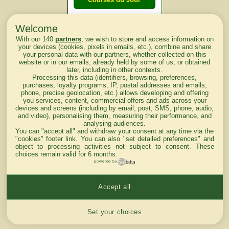
Welcome
Courses du
With our 140
partners
, we wish to store and access information on
lendemain
your devices (cookies, pixels in emails, etc.), combine and share
your personal data with our partners, whether collected on this
website or in our emails, already held by some of us, or obtained
Courses
later, including in other contexts.
Processing this data (identifiers, browsing, preferences,
d'aujourd'hui
purchases, loyalty programs, IP, postal addresses and emails,
phone, precise geolocation, etc.) allows developing and offering
you services, content, commercial offers and ads across your
devices and screens (including by email, post, SMS, phone, audio,
and video), personalising them, measuring their performance, and
analysing audiences.
Haut de Page
You can "accept all" and withdraw your consent at any time via the
"cookies" footer link
. You can also "set detailed preferences" and
object to processing activities not subject to consent. These
choices remain valid for 6 months.
powered by
Accept all
Mentions légales du site
Cookies settings
Set your choices