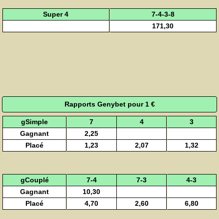
Super 4
7-4-3-8
171,30
Rapports Genybet pour 1 €
gSimple
7
4
3
Gagnant
2,25
Placé
1,23
2,07
1,32
gCouplé
7-4
7-3
4-3
Gagnant
10,30
Placé
4,70
2,60
6,80