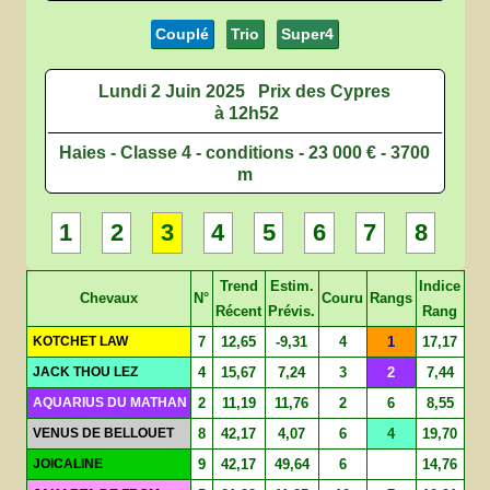
Couplé
Trio
Super4
Lundi 2 Juin 2025
Prix des Cypres
à 12h52
Haies - Classe 4 - conditions - 23 000 € - 3700
m
1
2
3
4
5
6
7
8
Trend
Estim.
Indice
Chevaux
N°
Couru
Rangs
Récent
Prévis.
Rang
KOTCHET LAW
7
12,65
-9,31
4
1
17,17
JACK THOU LEZ
4
15,67
7,24
3
2
7,44
AQUARIUS DU MATHAN
2
11,19
11,76
2
6
8,55
VENUS DE BELLOUET
8
42,17
4,07
6
4
19,70
JOICALINE
9
42,17
49,64
6
14,76