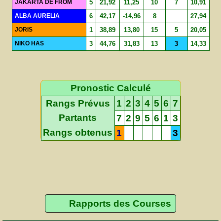
JAKARTA DE FROM
5
21,92
11,25
10
7
10,91
ALBA AURELIA
6
42,17
-14,96
8
27,94
JORIS
1
38,89
13,80
15
5
20,05
NIKO HAS
3
44,76
31,83
13
3
14,33
Pronostic Calculé
Rangs Prévus
1
2
3
4
5
6
7
Partants
7
2
9
5
6
1
3
Rangs obtenus
1
3
Rapports des Courses