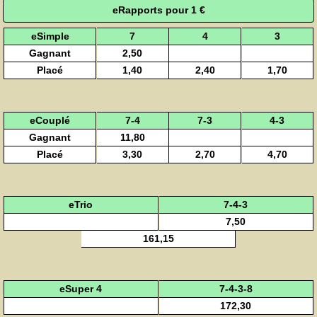
eRapports pour 1 €
eSimple
7
4
3
Gagnant
2,50
Placé
1,40
2,40
1,70
eCouplé
7-4
7-3
4-3
Gagnant
11,80
Placé
3,30
2,70
4,70
eTrio
7-4-3
7,50
161,15
eSuper 4
7-4-3-8
172,30