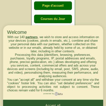
Page d'accueil
Courses du Jour
Welcome
Courses du
With our 140
partners
, we wish to store and access information on
lendemain
your devices (cookies, pixels in emails, etc.), combine and share
your personal data with our partners, whether collected on this
website or in our emails, already held by some of us, or obtained
Courses
later, including in other contexts.
Processing this data (identifiers, browsing, preferences,
d'aujourd'hui
purchases, loyalty programs, IP, postal addresses and emails,
phone, precise geolocation, etc.) allows developing and offering
you services, content, commercial offers and ads across your
devices and screens (including by email, post, SMS, phone, audio,
and video), personalising them, measuring their performance, and
analysing audiences.
Haut de Page
You can "accept all" and withdraw your consent at any time via the
"cookies" footer link
. You can also "set detailed preferences" and
object to processing activities not subject to consent. These
choices remain valid for 6 months.
powered by
Accept all