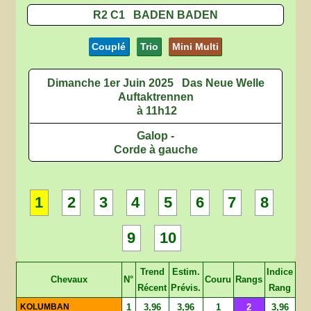
R2 C1 BADEN BADEN
Couplé
Trio
Mini Multi
Dimanche 1er Juin 2025
Das Neue Welle
Auftaktrennen
à 11h12
Galop -
Corde à gauche
1
2
3
4
5
6
7
8
9
10
Trend
Estim.
Indice
Chevaux
N°
Couru
Rangs
Récent
Prévis.
Rang
KOLUMBAN
1
3,96
3,96
1
2
3,96