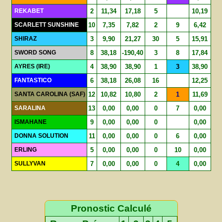
REKABET
2
11,34
17,18
5
10,19
SCARLETT SUNSHINE
10
7,35
7,82
2
9
6,42
SHIRAZ
3
9,90
21,27
30
5
15,91
SWORD SONG
8
38,18
-190,40
3
8
17,84
AYRES (IRE)
4
38,90
38,90
1
3
38,90
FANTASTICO
6
38,18
26,08
16
12,25
SANTA CAROLINA (SAF)
12
10,82
10,80
2
1
11,69
SARALINA
13
0,00
0,00
0
7
0,00
ISMAHANE
9
0,00
0,00
0
0,00
DONNA SOLUTION
11
0,00
0,00
0
6
0,00
ERLING
5
0,00
0,00
0
10
0,00
SULLYVAN
7
0,00
0,00
0
4
0,00
Pronostic Calculé