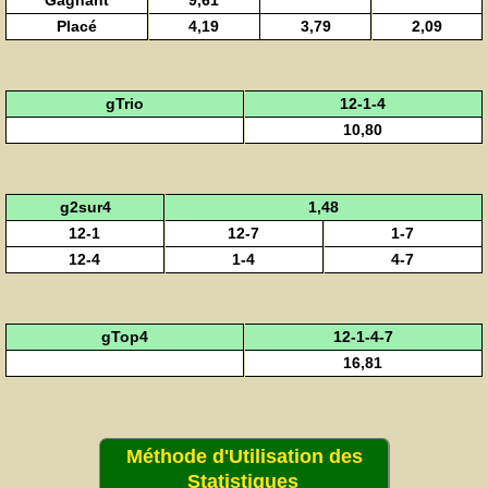
Gagnant
9,61
Placé
4,19
3,79
2,09
gTrio
12-1-4
10,80
g2sur4
1,48
12-1
12-7
1-7
12-4
1-4
4-7
gTop4
12-1-4-7
16,81
Méthode d'Utilisation des
Statistiques