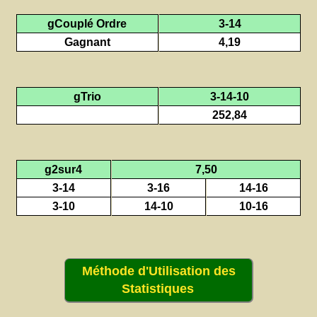
gCouplé Ordre
3-14
Gagnant
4,19
gTrio
3-14-10
252,84
g2sur4
7,50
3-14
3-16
14-16
3-10
14-10
10-16
Méthode d'Utilisation des
Statistiques