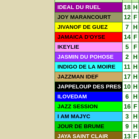
18
H
IDEAL DU RUEL
12
F
JOY MARANCOURT
7
H
JIVANOF DE GUEZ
14
F
JAMAICA D'OYSE
5
F
IKEYLIE
2
H
JASMIN DU POHOSE
11
H
INDIGO DE LA MOIRE
17
H
JAZZMAN IDEF
10
H
JAPPELOUP DES PRES
6
H
ILOVEDAM
16
F
JAZZ SESSION
3
H
I AM MAJYC
9
H
JOUR DE BRUME
13
F
JAYA SAINT CLAIR