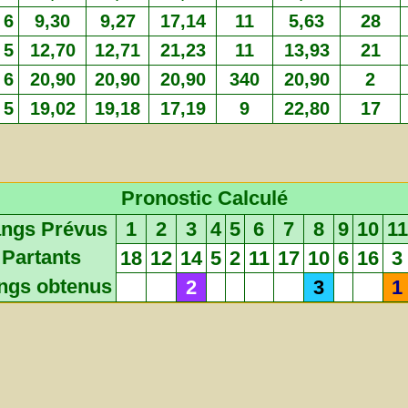
6
9,30
9,27
17,14
11
5,63
28
5
12,70
12,71
21,23
11
13,93
21
6
20,90
20,90
20,90
340
20,90
2
5
19,02
19,18
17,19
9
22,80
17
Pronostic Calculé
ngs Prévus
1
2
3
4
5
6
7
8
9
10
11
Partants
18
12
14
5
2
11
17
10
6
16
3
ngs obtenus
2
3
1