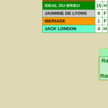
15
H
IDEAL DU BRIEU
8
F
JASMINE DE LYONS
1
F
IBERIADE
4
H
JACK LONDON
Ra
Ra