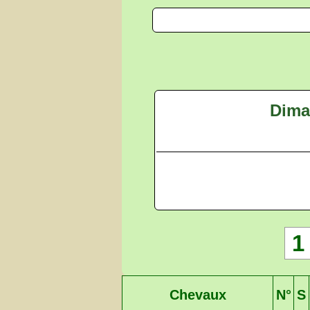
Dima
1
Chevaux
N°
S