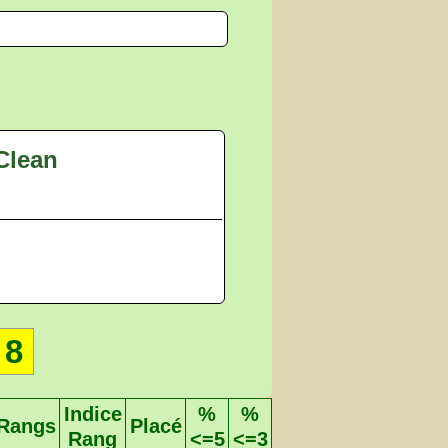
Clean
8
Indice
%
%
Rangs
Placé
Rang
<=5
<=3