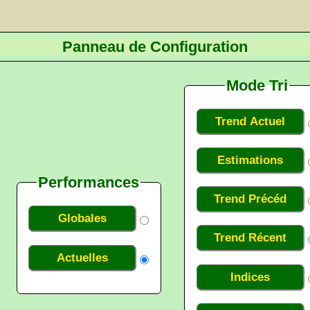
Panneau de Configuration
Mode Tri
Trend Actuel
Estimations
Performances
Trend Précéd
Globales
Trend Récent
Actuelles
Indices