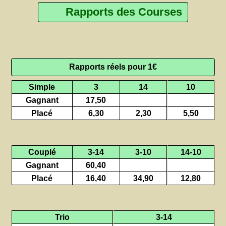
Rapports des Courses
Rapports réels pour 1€
Simple
3
14
10
Gagnant
17,50
Placé
6,30
2,30
5,50
Couplé
3-14
3-10
14-10
Gagnant
60,40
Placé
16,40
34,90
12,80
Trio
3-14