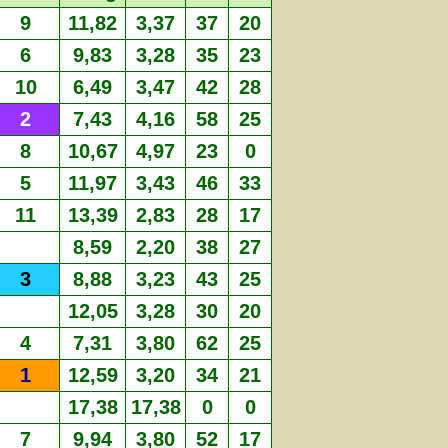
9
11,82
3,37
37
20
6
9,83
3,28
35
23
10
6,49
3,47
42
28
2
7,43
4,16
58
25
8
10,67
4,97
23
0
5
11,97
3,43
46
33
11
13,39
2,83
28
17
8,59
2,20
38
27
3
8,88
3,23
43
25
12,05
3,28
30
20
4
7,31
3,80
62
25
1
12,59
3,20
34
21
17,38
17,38
0
0
7
9,94
3,80
52
17