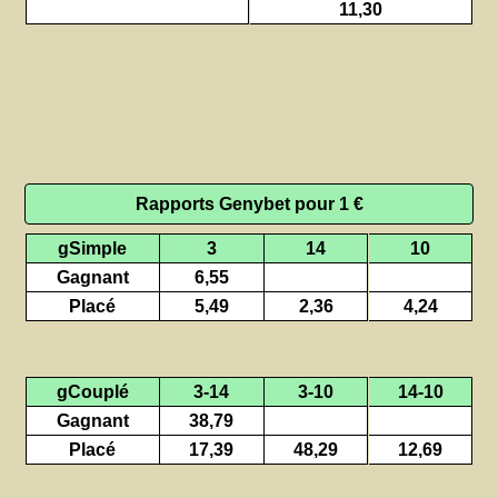
11,30
Rapports Genybet pour 1 €
gSimple
3
14
10
Gagnant
6,55
Placé
5,49
2,36
4,24
gCouplé
3-14
3-10
14-10
Gagnant
38,79
Placé
17,39
48,29
12,69