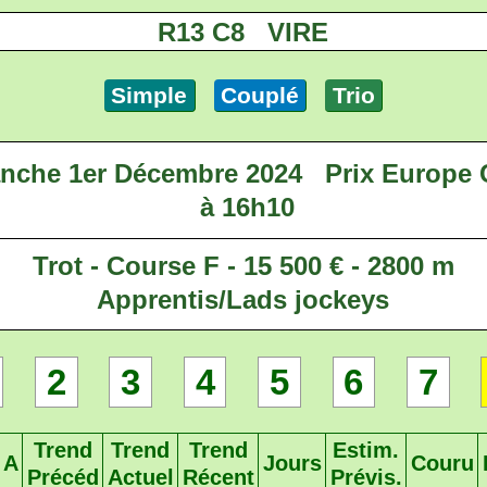
R13 C8 VIRE
Simple
Couplé
Trio
nche 1er Décembre 2024
Prix Europe 
à 16h10
Trot - Course F - 15 500 € - 2800 m
Apprentis/Lads jockeys
2
3
4
5
6
7
Trend
Trend
Trend
Estim.
A
Jours
Couru
Précéd
Actuel
Récent
Prévis.