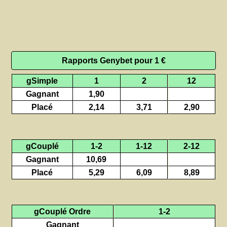
Rapports Genybet pour 1 €
gSimple
1
2
12
Gagnant
1,90
Placé
2,14
3,71
2,90
gCouplé
1-2
1-12
2-12
Gagnant
10,69
Placé
5,29
6,09
8,89
gCouplé Ordre
1-2
Gagnant