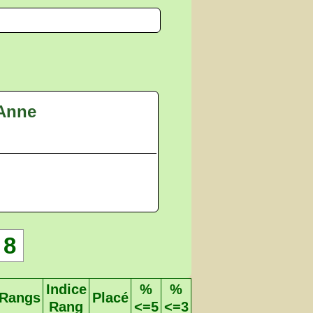
 Anne
8
Indice
%
%
Rangs
Placé
Rang
<=5
<=3