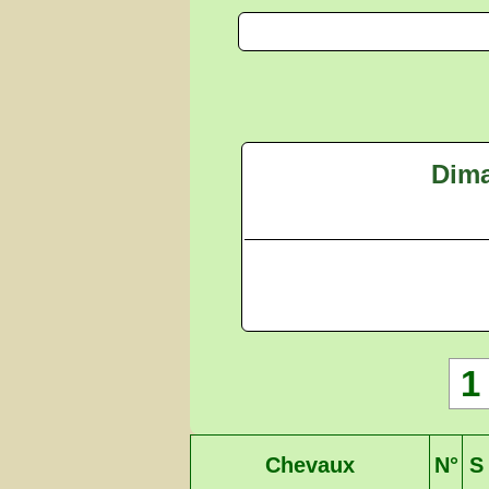
Dima
1
Chevaux
N°
S