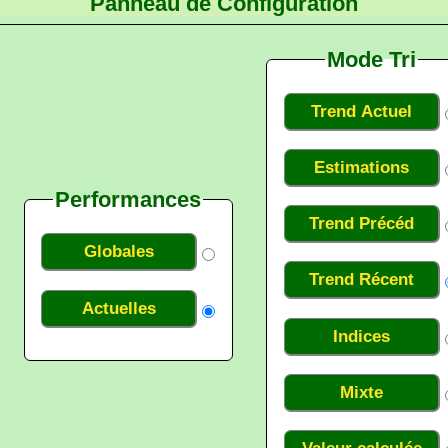
Panneau de Configuration
Mode Tri
Trend Actuel
Estimations
Performances
Trend Précéd
Globales
Trend Récent
Actuelles
Indices
Mixte