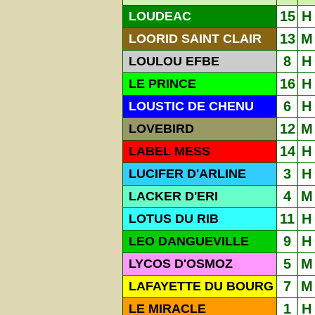
15
H
LOUDEAC
13
M
LOORID SAINT CLAIR
8
H
LOULOU EFBE
16
H
LE PRINCE
6
H
LOUSTIC DE CHENU
12
M
LOVEBIRD
14
H
LABEL MESS
3
H
LUCIFER D'ARLINE
4
M
LACKER D'ERI
11
H
LOTUS DU RIB
9
H
LEO DANGUEVILLE
5
M
LYCOS D'OSMOZ
7
M
LAFAYETTE DU BOURG
1
H
LE MIRACLE