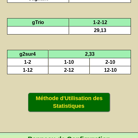
gTrio
1-2-12
29,13
g2sur4
2,33
1-2
1-10
2-10
1-12
2-12
12-10
Méthode d'Utilisation des
Statistiques