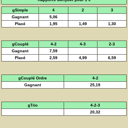
gSimple
4
2
3
Gagnant
5,06
Placé
1,95
1,49
1,30
gCouplé
4-2
4-3
2-3
Gagnant
7,59
Placé
2,59
4,99
6,59
gCouplé Ordre
4-2
Gagnant
25,19
gTrio
4-2-3
20,32