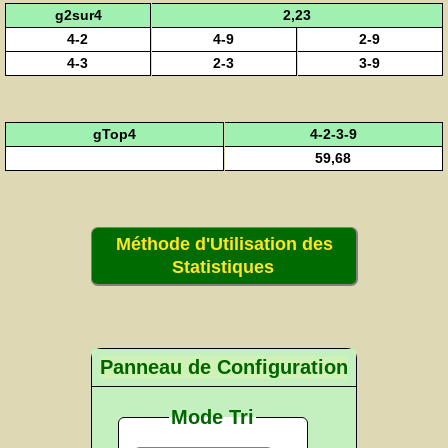
g2sur4
2,23
4-2
4-9
2-9
4-3
2-3
3-9
gTop4
4-2-3-9
59,68
Méthode d'Utilisation des
Statistiques
Panneau de Configuration
Mode Tri