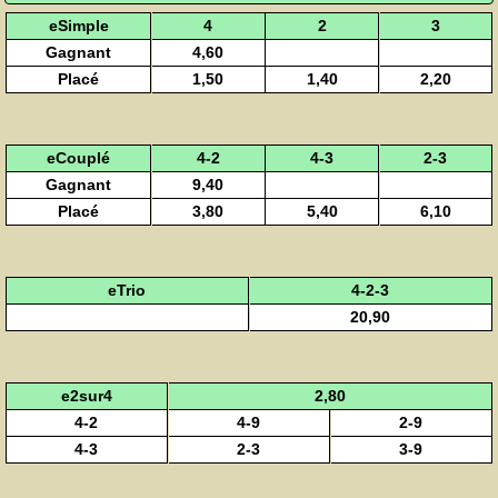
eSimple
4
2
3
Gagnant
4,60
Placé
1,50
1,40
2,20
eCouplé
4-2
4-3
2-3
Gagnant
9,40
Placé
3,80
5,40
6,10
eTrio
4-2-3
20,90
e2sur4
2,80
4-2
4-9
2-9
4-3
2-3
3-9