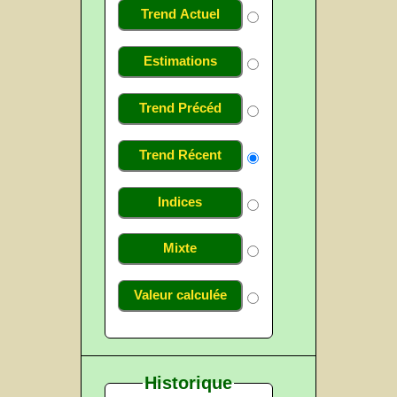
Trend Actuel
Estimations
Trend Précéd
Trend Récent
Indices
Mixte
Valeur calculée
Historique