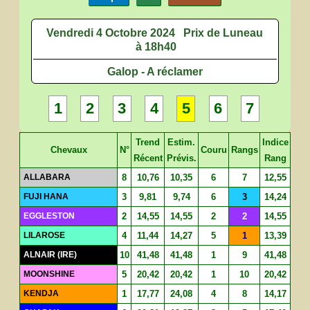
Vendredi 4 Octobre 2024
Prix de Luneau
à 18h40
Galop - A réclamer
1
2
3
4
5
6
7
Trend
Estim.
Indice
Chevaux
N°
Couru
Rangs
Récent
Prévis.
Rang
ALLABARA
8
10,76
10,35
6
7
12,55
FUJI HANA
3
9,81
9,74
6
3
14,24
EGGLESTON
2
14,55
14,55
2
2
14,55
LILAROSE
4
11,44
14,27
5
1
13,39
ALNAIR (IRE)
10
41,48
41,48
1
9
41,48
MOONSHINE
5
20,42
20,42
1
10
20,42
KENDJA
1
17,77
24,08
4
8
14,17