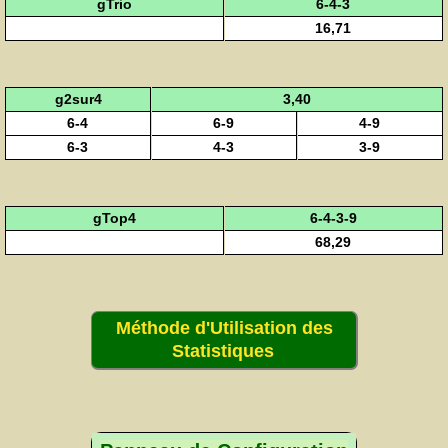
gTrio
6-4-3
16,71
g2sur4
3,40
6-4
6-9
4-9
6-3
4-3
3-9
gTop4
6-4-3-9
68,29
Méthode d'Utilisation des
Statistiques