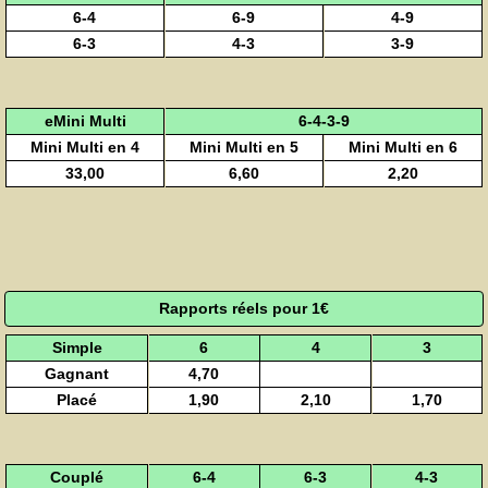
6-4
6-9
4-9
6-3
4-3
3-9
eMini Multi
6-4-3-9
Mini Multi en 4
Mini Multi en 5
Mini Multi en 6
33,00
6,60
2,20
Rapports réels pour 1€
Simple
6
4
3
Gagnant
4,70
Placé
1,90
2,10
1,70
Couplé
6-4
6-3
4-3