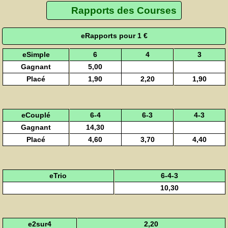
Rapports des Courses
eRapports pour 1 €
eSimple
6
4
3
Gagnant
5,00
Placé
1,90
2,20
1,90
eCouplé
6-4
6-3
4-3
Gagnant
14,30
Placé
4,60
3,70
4,40
eTrio
6-4-3
10,30
e2sur4
2,20