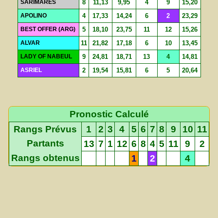
SARIMARES
8
11,13
9,95
4
9
15,20
APOLINO
4
17,33
14,24
6
2
23,29
BEST OFFER (ARG)
5
18,10
23,75
11
12
15,26
ALVAR
11
21,82
17,18
6
10
13,45
LADY OF NABEUL
9
24,81
18,71
13
4
14,81
ASRIEL
2
19,54
15,81
6
5
20,64
Pronostic Calculé
Rangs Prévus
1
2
3
4
5
6
7
8
9
10
11
Partants
13
7
1
12
6
8
4
5
11
9
2
Rangs obtenus
1
2
4