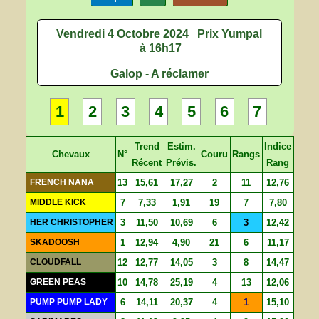
Vendredi 4 Octobre 2024
Prix Yumpal
à 16h17
Galop - A réclamer
1
2
3
4
5
6
7
Trend
Estim.
Indice
Chevaux
N°
Couru
Rangs
Récent
Prévis.
Rang
FRENCH NANA
13
15,61
17,27
2
11
12,76
MIDDLE KICK
7
7,33
1,91
19
7
7,80
HER CHRISTOPHER
3
11,50
10,69
6
3
12,42
SKADOOSH
1
12,94
4,90
21
6
11,17
CLOUDFALL
12
12,77
14,05
3
8
14,47
GREEN PEAS
10
14,78
25,19
4
13
12,06
PUMP PUMP LADY
6
14,11
20,37
4
1
15,10