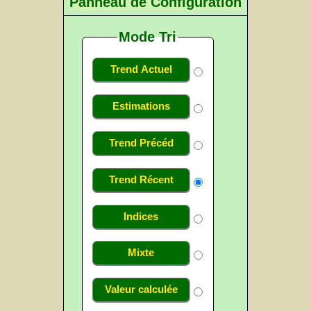
Panneau de Configuration
Mode Tri
Trend Actuel
Estimations
Trend Précéd
Trend Récent
Indices
Mixte
Valeur calculée