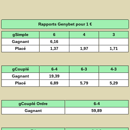
Rapports Genybet pour 1 €
gSimple
6
4
3
Gagnant
6,16
Placé
1,37
1,97
1,71
gCouplé
6-4
6-3
4-3
Gagnant
19,39
Placé
6,89
5,79
5,29
gCouplé Ordre
6-4
Gagnant
59,89