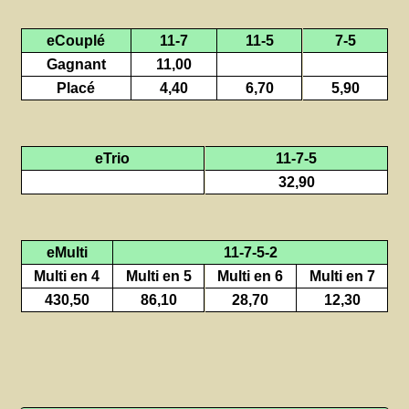
eCouplé
11-7
11-5
7-5
Gagnant
11,00
Placé
4,40
6,70
5,90
eTrio
11-7-5
32,90
eMulti
11-7-5-2
Multi en 4
Multi en 5
Multi en 6
Multi en 7
430,50
86,10
28,70
12,30