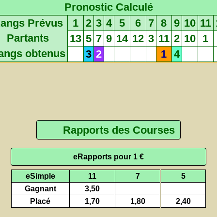
Pronostic Calculé
angs Prévus
1
2
3
4
5
6
7
8
9
10
11
Partants
13
5
7
9
14
12
3
11
2
10
1
angs obtenus
3
2
1
4
Rapports des Courses
eRapports pour 1 €
eSimple
11
7
5
Gagnant
3,50
Placé
1,70
1,80
2,40