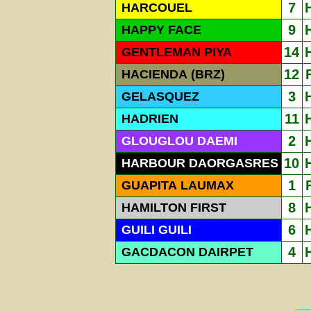
7
HARCOUEL
9
HAPPY FACE
14
GENTLEMAN PIYA
12
HACIENDA (BRZ)
3
GELASQUEZ
11
HADRIEN
2
GLOUGLOU DAEMI
10
HARBOUR DAORGASRES
1
GUAPITA LAUMAX
8
HAMILTON FIRST
6
GUILI GUILI
4
GACDACON DAIRPET