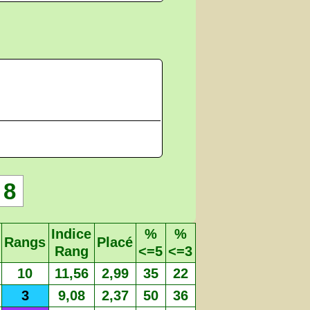
8
Indice
%
%
Rangs
Placé
Rang
<=5
<=3
10
11,56
2,99
35
22
3
9,08
2,37
50
36