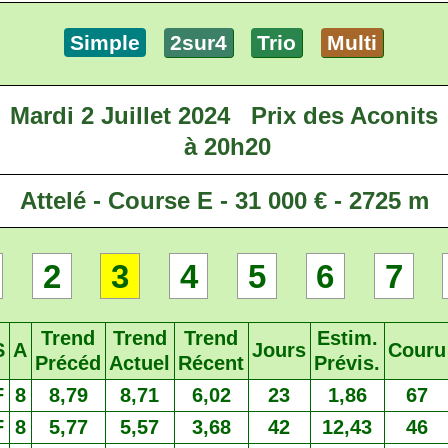
Simple
2sur4
Trio
Multi
Mardi 2 Juillet 2024
Prix des Aconits
à 20h20
Attelé - Course E - 31 000 € - 2725 m
2
3
4
5
6
7
Trend
Trend
Trend
Estim.
S
A
Jours
Couru
Précéd
Actuel
Récent
Prévis.
F
8
8,79
8,71
6,02
23
1,86
67
F
8
5,77
5,57
3,68
42
12,43
46