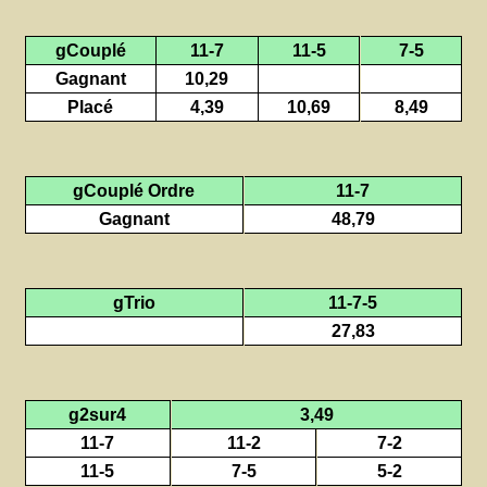
gCouplé
11-7
11-5
7-5
Gagnant
10,29
Placé
4,39
10,69
8,49
gCouplé Ordre
11-7
Gagnant
48,79
gTrio
11-7-5
27,83
g2sur4
3,49
11-7
11-2
7-2
11-5
7-5
5-2