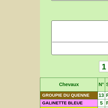
1
Chevaux
N°
13
GROUPIE DU QUENNE
5
GALINETTE BLEUE