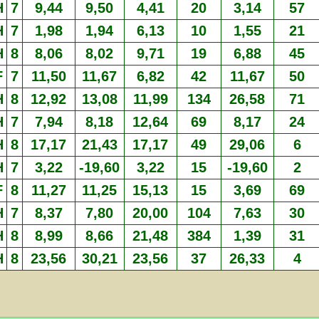
H
7
9,44
9,50
4,41
20
3,14
57
H
7
1,98
1,94
6,13
10
1,55
21
H
8
8,06
8,02
9,71
19
6,88
45
F
7
11,50
11,67
6,82
42
11,67
50
H
8
12,92
13,08
11,99
134
26,58
71
H
7
7,94
8,18
12,64
69
8,17
24
H
8
17,17
21,43
17,17
49
29,06
6
H
7
3,22
-19,60
3,22
15
-19,60
2
F
8
11,27
11,25
15,13
15
3,69
69
H
7
8,37
7,80
20,00
104
7,63
30
H
8
8,99
8,66
21,48
384
1,39
31
H
8
23,56
30,21
23,56
37
26,33
4