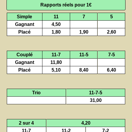
Rapports réels pour 1€
Simple
11
7
5
Gagnant
4,50
Placé
1,80
1,90
2,60
Couplé
11-7
11-5
7-5
Gagnant
11,80
Placé
5,10
8,40
6,40
Trio
11-7-5
31,00
2 sur 4
4,20
11-7
11-2
7-2