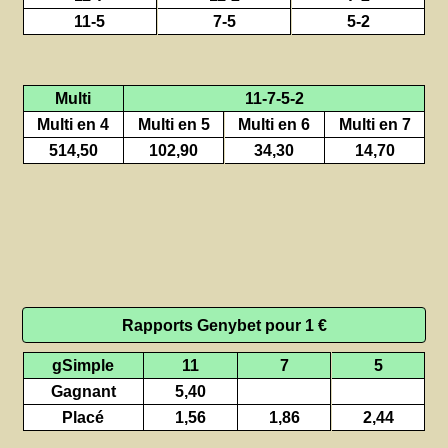
11-5
7-5
5-2
Multi
11-7-5-2
Multi en 4
Multi en 5
Multi en 6
Multi en 7
514,50
102,90
34,30
14,70
Rapports Genybet pour 1 €
gSimple
11
7
5
Gagnant
5,40
Placé
1,56
1,86
2,44