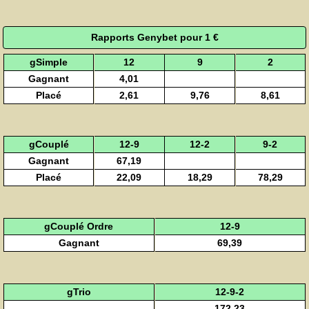
Rapports Genybet pour 1 €
gSimple
12
9
2
Gagnant
4,01
Placé
2,61
9,76
8,61
gCouplé
12-9
12-2
9-2
Gagnant
67,19
Placé
22,09
18,29
78,29
gCouplé Ordre
12-9
Gagnant
69,39
gTrio
12-9-2
172,23