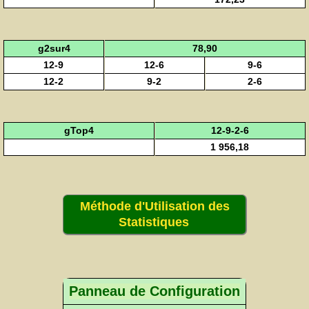
g2sur4
78,90
12-9
12-6
9-6
12-2
9-2
2-6
gTop4
12-9-2-6
1 956,18
Méthode d'Utilisation des
Statistiques
Panneau de Configuration