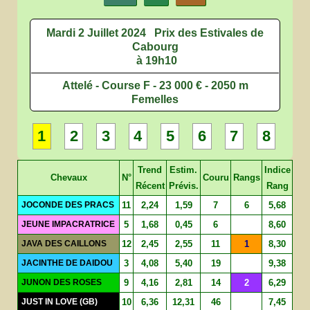
Mardi 2 Juillet 2024
Prix des Estivales de
Cabourg
à 19h10
Attelé - Course F - 23 000 € - 2050 m
Femelles
1
2
3
4
5
6
7
8
Trend
Estim.
Indice
Chevaux
N°
Couru
Rangs
Récent
Prévis.
Rang
JOCONDE DES PRACS
11
2,24
1,59
7
6
5,68
JEUNE IMPACRATRICE
5
1,68
0,45
6
8,60
JAVA DES CAILLONS
12
2,45
2,55
11
1
8,30
JACINTHE DE DAIDOU
3
4,08
5,40
19
9,38
JUNON DES ROSES
9
4,16
2,81
14
2
6,29
JUST IN LOVE (GB)
10
6,36
12,31
46
7,45