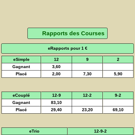
Rapports des Courses
eRapports pour 1 €
eSimple
12
9
2
Gagnant
3,60
Placé
2,00
7,30
5,90
eCouplé
12-9
12-2
9-2
Gagnant
83,10
Placé
29,40
23,20
69,10
eTrio
12-9-2