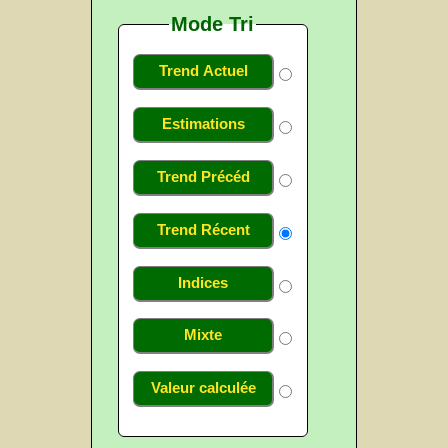
Mode Tri
Trend Actuel
Estimations
Trend Précéd
Trend Récent
Indices
Mixte
Valeur calculée