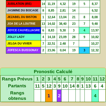
JUBILATION (IRE)
14
11,19
4,32
19
5
8,37
JASMINE DU BOCAGE
8
8,85
2,81
14
6,52
JEZABEL DU BISTON
1
12,64
13,04
21
8
8,08
JOA DE LA LOUTRIE
13
14,02
38,40
23
7
9,48
JOYCE CAUVELLIASRE
6
8,83
9,30
3
4
13,97
JOLLY LADY
4
14,18
23,09
28
9
10,82
JELGA DU VIVIER
7
22,51
2,48
7
10,27
JOFESCA BUISSONAY
2
23,06
0,04
19
3
12,32
Pronostic Calculé
Rangs Prévus
1
2
3
4
5
6
7
8
9
10
11
12
Partants
11
5
12
3
9
10
14
8
1
13
6
4
Rangs
1
2
4
obtenus