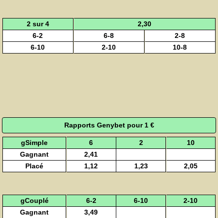
2 sur 4
2,30
6-2
6-8
2-8
6-10
2-10
10-8
Rapports Genybet pour 1 €
gSimple
6
2
10
Gagnant
2,41
Placé
1,12
1,23
2,05
gCouplé
6-2
6-10
2-10
Gagnant
3,49