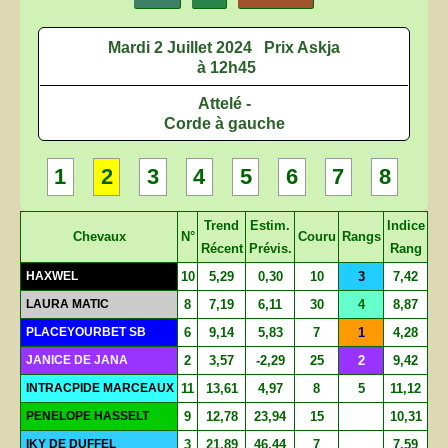
Mardi 2 Juillet 2024
Prix Askja
à 12h45
Attelé -
Corde à gauche
1
2
3
4
5
6
7
8
Trend
Estim.
Indice
Chevaux
N°
Couru
Rangs
Récent
Prévis.
Rang
HAXWEL
10
5,29
0,30
10
3
7,42
LAURA MATIC
8
7,19
6,11
30
4
8,87
PLACEYOURBET SB
6
9,14
5,83
7
1
4,28
JANICE DE JANA
2
3,57
-2,29
25
2
9,42
INTRACPIDE MARCEAUX
11
13,61
4,97
8
5
11,12
PENELOPE HASSELT
9
12,78
23,94
15
10,31
IKY DE DUFFEL
3
21,89
46,44
7
7,59