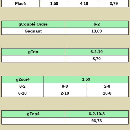
Placé
1,59
4,19
3,79
gCouplé Ordre
6-2
Gagnant
13,69
gTrio
6-2-10
8,70
g2sur4
1,59
6-2
6-8
2-8
6-10
2-10
10-8
gTop4
6-2-10-8
96,73