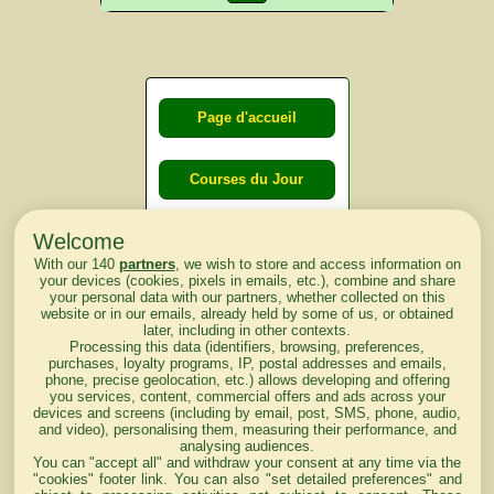
Page d'accueil
Courses du Jour
Welcome
Courses du
With our 140
partners
, we wish to store and access information on
lendemain
your devices (cookies, pixels in emails, etc.), combine and share
your personal data with our partners, whether collected on this
website or in our emails, already held by some of us, or obtained
Courses
later, including in other contexts.
Processing this data (identifiers, browsing, preferences,
d'aujourd'hui
purchases, loyalty programs, IP, postal addresses and emails,
phone, precise geolocation, etc.) allows developing and offering
you services, content, commercial offers and ads across your
devices and screens (including by email, post, SMS, phone, audio,
and video), personalising them, measuring their performance, and
analysing audiences.
Haut de Page
You can "accept all" and withdraw your consent at any time via the
"cookies" footer link
. You can also "set detailed preferences" and