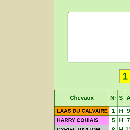
1
Chevaux
N°
S
1
H
9
LAAS DU CALVAIRE
5
H
7
HARRY COHIAIS
8
H
1
CYRIEL DAATOM