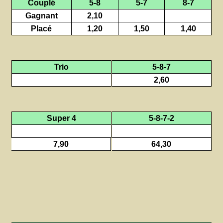
Couplé
5-8
5-7
8-7
Gagnant
2,10
Placé
1,20
1,50
1,40
Trio
5-8-7
2,60
Super 4
5-8-7-2
7,90
64,30