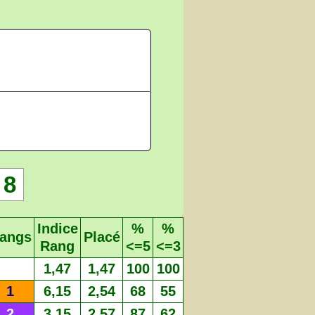
8
Indice
%
%
angs
Placé
Rang
<=5
<=3
1,47
1,47
100
100
1
6,15
2,54
68
55
2
3,15
2,57
87
62