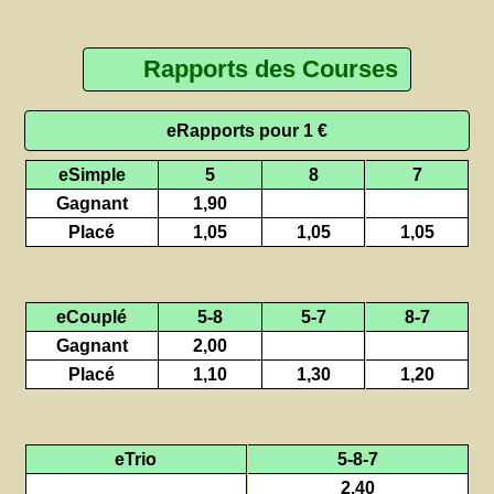
Rapports des Courses
eRapports pour 1 €
eSimple
5
8
7
Gagnant
1,90
Placé
1,05
1,05
1,05
eCouplé
5-8
5-7
8-7
Gagnant
2,00
Placé
1,10
1,30
1,20
eTrio
5-8-7
2,40