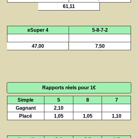
61,11
eSuper 4
5-8-7-2
47,00
7,50
Rapports réels pour 1€
Simple
5
8
7
Gagnant
2,10
Placé
1,05
1,05
1,10