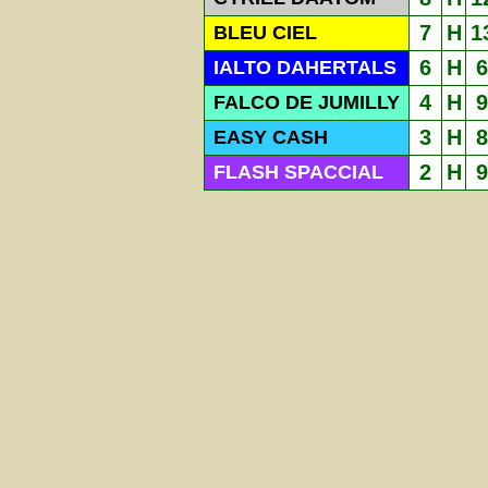
7
H
1
BLEU CIEL
6
H
6
IALTO DAHERTALS
4
H
9
FALCO DE JUMILLY
3
H
8
EASY CASH
2
H
9
FLASH SPACCIAL