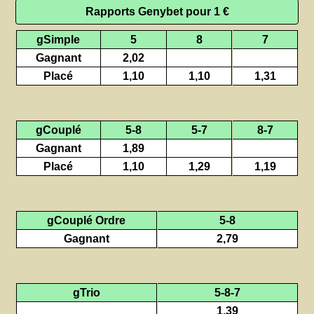
Rapports Genybet pour 1 €
gSimple
5
8
7
Gagnant
2,02
Placé
1,10
1,10
1,31
gCouplé
5-8
5-7
8-7
Gagnant
1,89
Placé
1,10
1,29
1,19
gCouplé Ordre
5-8
Gagnant
2,79
gTrio
5-8-7
1,39