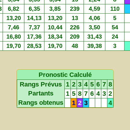
3
6,82
6,35
3,85
239
4,59
110
13,20
14,13
13,20
13
4,06
5
7,46
7,37
10,44
226
3,50
54
16,80
17,36
18,34
209
31,43
24
19,70
28,53
19,70
48
39,38
3
Pronostic Calculé
Rangs Prévus
1
2
3
4
5
6
7
8
Partants
1
5
8
7
6
4
3
2
Rangs obtenus
1
2
3
4