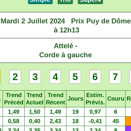
Mardi 2 Juillet 2024
Prix Puy de Dôme
à 12h13
Attelé -
Corde à gauche
2
3
4
5
6
7
Trend
Trend
Trend
Estim.
A
Jours
Couru
R
Précéd
Actuel
Récent
Prévis.
1,49
1,50
1,49
19
0,97
6
0,58
0,40
2,43
18
-0,41
45
2
3,34
3,35
3,34
13
2,24
8