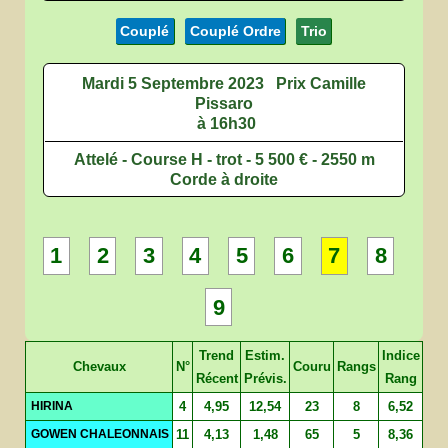
Couplé
Couplé Ordre
Trio
Mardi 5 Septembre 2023
Prix Camille
Pissaro
à 16h30
Attelé - Course H - trot - 5 500 € - 2550 m
Corde à droite
1
2
3
4
5
6
7
8
9
Trend
Estim.
Indice
Chevaux
N°
Couru
Rangs
Récent
Prévis.
Rang
HIRINA
4
4,95
12,54
23
8
6,52
GOWEN CHALEONNAIS
11
4,13
1,48
65
5
8,36