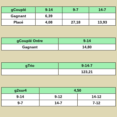
gCouplé
9-14
9-7
14-7
Gagnant
6,39
Placé
4,08
27,18
13,93
gCouplé Ordre
9-14
Gagnant
14,80
gTrio
9-14-7
123,21
g2sur4
4,50
9-14
9-12
14-12
9-7
14-7
7-12