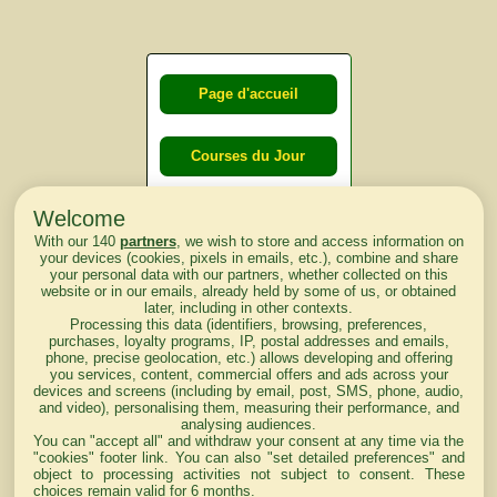
Page d'accueil
Courses du Jour
Welcome
Courses du
With our 140
partners
, we wish to store and access information on
lendemain
your devices (cookies, pixels in emails, etc.), combine and share
your personal data with our partners, whether collected on this
website or in our emails, already held by some of us, or obtained
Courses
later, including in other contexts.
Processing this data (identifiers, browsing, preferences,
d'aujourd'hui
purchases, loyalty programs, IP, postal addresses and emails,
phone, precise geolocation, etc.) allows developing and offering
you services, content, commercial offers and ads across your
devices and screens (including by email, post, SMS, phone, audio,
and video), personalising them, measuring their performance, and
analysing audiences.
Haut de Page
You can "accept all" and withdraw your consent at any time via the
"cookies" footer link
. You can also "set detailed preferences" and
object to processing activities not subject to consent. These
choices remain valid for 6 months.