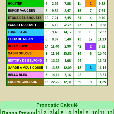
HOLSTER
9
2,59
7,88
11
1
9,32
ESPOIR VAUCEEN
8
9,89
2,47
15
7
7,64
ETOILE DES BROUETS
12
7,21
5,45
54
4
9,76
EXOCET DU START
10
6,12
-2,75
43
11
10,38
FORREST JO
3
9,40
14,17
30
10
12,57
FAKIR DU MILAN
6
8,87
5,48
13
12
11,13
HOLLY SHINE
14
11,40
2,90
42
2
8,92
GABIN OF LOVE
1
11,94
15,82
14
6
15,40
HISTORY DE BELFOND
2
13,22
1,08
24
13,43
GARDE A VOUS COSSE
7
13,87
12,09
18
3
16,14
HELLO BLEU
5
14,11
3,16
42
13,31
EUGENE GAILLARD
13
22,22
12,31
39
9
11,25
Pronostic Calculé
Rangs Prévus
1
2
3
4
5
6
7
8
9
10
11
12