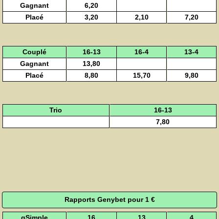
Gagnant
6,20
Placé
3,20
2,10
7,20
Couplé
16-13
16-4
13-4
Gagnant
13,80
Placé
8,80
15,70
9,80
Trio
16-13
7,80
Rapports Genybet pour 1 €
gSimple
16
13
4