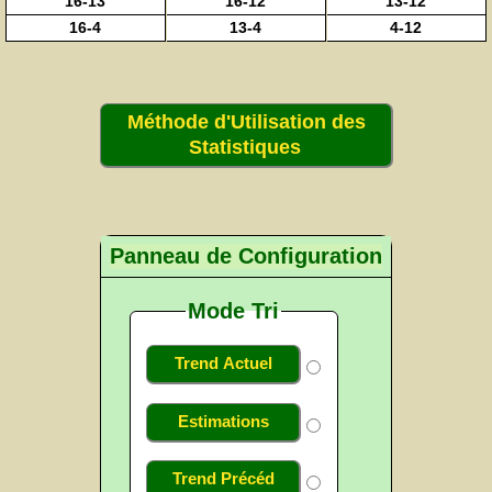
16-13
16-12
13-12
16-4
13-4
4-12
Méthode d'Utilisation des
Statistiques
Panneau de Configuration
Mode Tri
Trend Actuel
Estimations
Trend Précéd