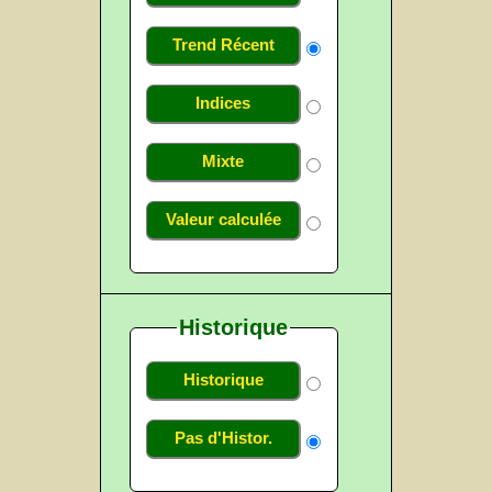
Trend Récent
Indices
Mixte
Valeur calculée
Historique
Historique
Pas d'Histor.