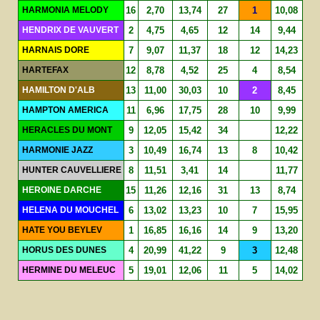
HARMONIA MELODY
16
2,70
13,74
27
1
10,08
HENDRIX DE VAUVERT
2
4,75
4,65
12
14
9,44
HARNAIS DORE
7
9,07
11,37
18
12
14,23
HARTEFAX
12
8,78
4,52
25
4
8,54
HAMILTON D'ALB
13
11,00
30,03
10
2
8,45
HAMPTON AMERICA
11
6,96
17,75
28
10
9,99
HERACLES DU MONT
9
12,05
15,42
34
12,22
HARMONIE JAZZ
3
10,49
16,74
13
8
10,42
HUNTER CAUVELLIERE
8
11,51
3,41
14
11,77
HEROINE DARCHE
15
11,26
12,16
31
13
8,74
HELENA DU MOUCHEL
6
13,02
13,23
10
7
15,95
HATE YOU BEYLEV
1
16,85
16,16
14
9
13,20
HORUS DES DUNES
4
20,99
41,22
9
3
12,48
HERMINE DU MELEUC
5
19,01
12,06
11
5
14,02