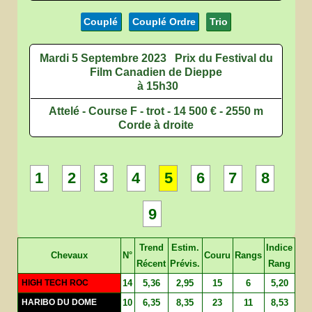
Couplé
Couplé Ordre
Trio
Mardi 5 Septembre 2023
Prix du Festival du
Film Canadien de Dieppe
à 15h30
Attelé - Course F - trot - 14 500 € - 2550 m
Corde à droite
1
2
3
4
5
6
7
8
9
Trend
Estim.
Indice
Chevaux
N°
Couru
Rangs
Récent
Prévis.
Rang
HIGH TECH ROC
14
5,36
2,95
15
6
5,20
HARIBO DU DOME
10
6,35
8,35
23
11
8,53