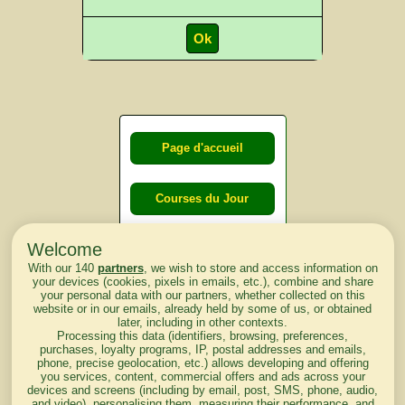
Page d'accueil
Courses du Jour
Welcome
Courses du
With our 140
partners
, we wish to store and access information on
lendemain
your devices (cookies, pixels in emails, etc.), combine and share
your personal data with our partners, whether collected on this
website or in our emails, already held by some of us, or obtained
Courses
later, including in other contexts.
Processing this data (identifiers, browsing, preferences,
d'aujourd'hui
purchases, loyalty programs, IP, postal addresses and emails,
phone, precise geolocation, etc.) allows developing and offering
you services, content, commercial offers and ads across your
devices and screens (including by email, post, SMS, phone, audio,
and video), personalising them, measuring their performance, and