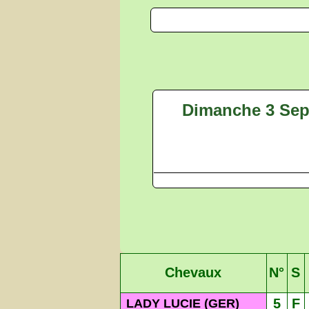
Dimanche 3 Sep
Chevaux
N°
S
5
F
LADY LUCIE (GER)