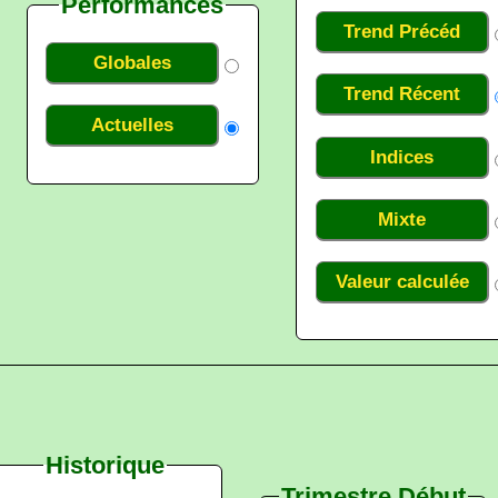
Performances
Trend Précéd
Globales
Trend Récent
Actuelles
Indices
Mixte
Valeur calculée
Historique
Trimestre Début