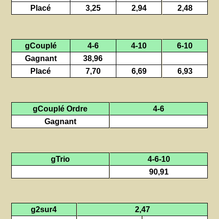
Placé
3,25
2,94
2,48
gCouplé
4-6
4-10
6-10
Gagnant
38,96
Placé
7,70
6,69
6,93
gCouplé Ordre
4-6
Gagnant
gTrio
4-6-10
90,91
g2sur4
2,47