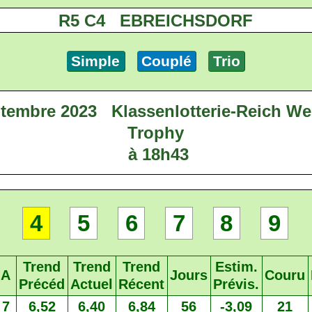
R5 C4 EBREICHSDORF
Simple
Couplé
Trio
tembre 2023
Klassenlotterie-Reich We
Trophy
à 18h43
4
5
6
7
8
9
Trend
Trend
Trend
Estim.
A
Jours
Couru
Précéd
Actuel
Récent
Prévis.
7
6,52
6,40
6,84
56
-3,09
21