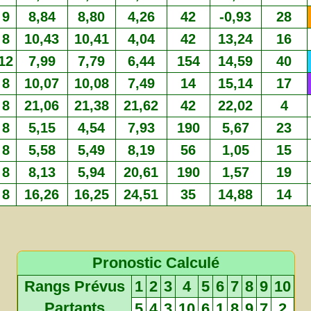
9
8,84
8,80
4,26
42
-0,93
28
8
10,43
10,41
4,04
42
13,24
16
12
7,99
7,79
6,44
154
14,59
40
8
10,07
10,08
7,49
14
15,14
17
8
21,06
21,38
21,62
42
22,02
4
8
5,15
4,54
7,93
190
5,67
23
8
5,58
5,49
8,19
56
1,05
15
8
8,13
5,94
20,61
190
1,57
19
8
16,26
16,25
24,51
35
14,88
14
Pronostic Calculé
Rangs Prévus
1
2
3
4
5
6
7
8
9
10
Partants
5
4
3
10
6
1
8
9
7
2