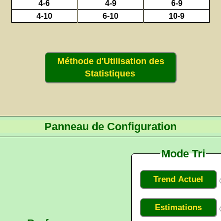
4-6
4-9
6-9
4-10
6-10
10-9
Méthode d'Utilisation des
Statistiques
Panneau de Configuration
Mode Tri
Trend Actuel
Estimations