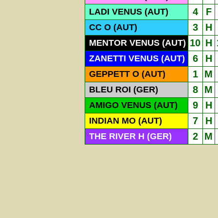
4
F
LADI VENUS (AUT)
3
H
CC O (AUT)
10
H
MENTOR VENUS (AUT)
6
H
ZANETTI VENUS (AUT)
1
M
GEPPETT O (AUT)
8
M
BLEU ROI (GER)
9
H
AMIGO VENUS (AUT)
7
H
INDIAN MO (AUT)
2
M
THE RIVER H (GER)