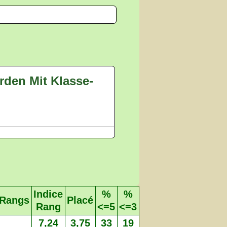
rden Mit Klasse-
Indice
%
%
Rangs
Placé
Rang
<=5
<=3
7,24
3,75
33
19