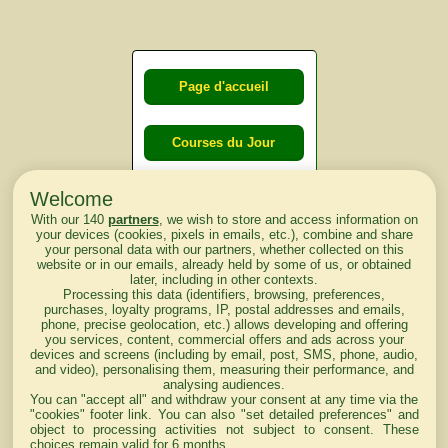
Page d'accueil
Courses du Jour
Welcome
Courses du
With our 140
partners
, we wish to store and access information on
lendemain
your devices (cookies, pixels in emails, etc.), combine and share
your personal data with our partners, whether collected on this
website or in our emails, already held by some of us, or obtained
Courses
later, including in other contexts.
Processing this data (identifiers, browsing, preferences,
d'aujourd'hui
purchases, loyalty programs, IP, postal addresses and emails,
phone, precise geolocation, etc.) allows developing and offering
you services, content, commercial offers and ads across your
devices and screens (including by email, post, SMS, phone, audio,
and video), personalising them, measuring their performance, and
analysing audiences.
Haut de Page
You can "accept all" and withdraw your consent at any time via the
"cookies" footer link
. You can also "set detailed preferences" and
object to processing activities not subject to consent. These
choices remain valid for 6 months.