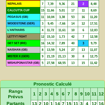
NEPALAIS
7
7,39
9,36
21
2
8,48
CALCUTTA CUP
15
11,66
5,01
17
11
8,69
PEGASUS (GB)
11
10,04
3,38
53
16
11,20
WOODSTONE (GER)
3
9,45
-7,66
14
12
17,51
L'ANTHARIS
4
11,72
11,61
10
6
12,83
LETTYT FIGHT
12
15,10
1,73
42
7
12,58
GET SET (IRE)
16
14,32
7,89
40
3
9,79
NAISHAN (GB)
8
13,59
5,24
27
13
11,07
MISTER X (GER)
9
21,19
21,13
30
8
12,75
WISHUPONASTAR (GB)
5
27,58
68,55
13
15
11,42
Pronostic Calculé
Rangs
1
2
3
4
5
6
7
8
9
10
11
12
Prévus
Partants
13
2
10
1
14
7
15
11
3
4
12
16