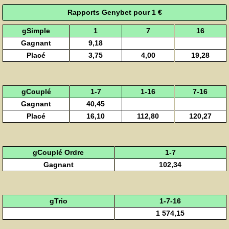
Rapports Genybet pour 1 €
gSimple
1
7
16
Gagnant
9,18
Placé
3,75
4,00
19,28
gCouplé
1-7
1-16
7-16
Gagnant
40,45
Placé
16,10
112,80
120,27
gCouplé Ordre
1-7
Gagnant
102,34
gTrio
1-7-16
1 574,15