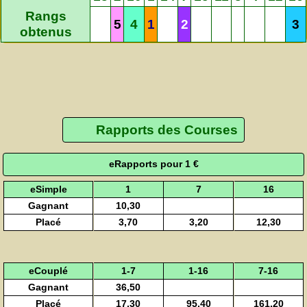
Rangs
5
4
1
2
3
obtenus
Rapports des Courses
eRapports pour 1 €
eSimple
1
7
16
Gagnant
10,30
Placé
3,70
3,20
12,30
eCouplé
1-7
1-16
7-16
Gagnant
36,50
Placé
17,30
95,40
161,20