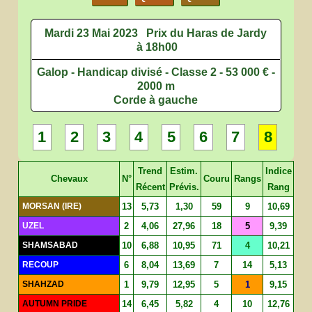
Mardi 23 Mai 2023
Prix du Haras de Jardy
à 18h00
Galop - Handicap divisé - Classe 2 - 53 000 € -
2000 m
Corde à gauche
1
2
3
4
5
6
7
8
Trend
Estim.
Indice
Chevaux
N°
Couru
Rangs
Récent
Prévis.
Rang
MORSAN (IRE)
13
5,73
1,30
59
9
10,69
UZEL
2
4,06
27,96
18
5
9,39
SHAMSABAD
10
6,88
10,95
71
4
10,21
RECOUP
6
8,04
13,69
7
14
5,13
SHAHZAD
1
9,79
12,95
5
1
9,15
AUTUMN PRIDE
14
6,45
5,82
4
10
12,76