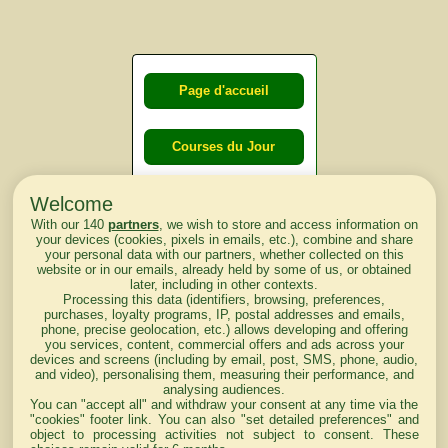
Page d'accueil
Courses du Jour
Welcome
Courses du
With our 140
partners
, we wish to store and access information on
lendemain
your devices (cookies, pixels in emails, etc.), combine and share
your personal data with our partners, whether collected on this
website or in our emails, already held by some of us, or obtained
Courses
later, including in other contexts.
Processing this data (identifiers, browsing, preferences,
d'aujourd'hui
purchases, loyalty programs, IP, postal addresses and emails,
phone, precise geolocation, etc.) allows developing and offering
you services, content, commercial offers and ads across your
devices and screens (including by email, post, SMS, phone, audio,
and video), personalising them, measuring their performance, and
analysing audiences.
Haut de Page
You can "accept all" and withdraw your consent at any time via the
"cookies" footer link
. You can also "set detailed preferences" and
object to processing activities not subject to consent. These