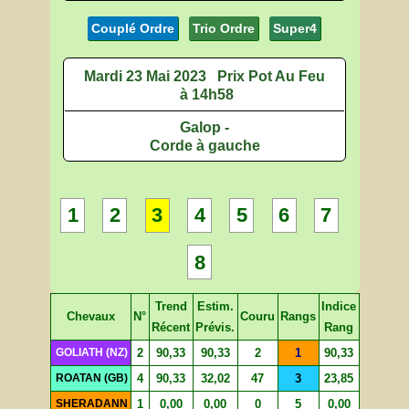
Couplé Ordre
Trio Ordre
Super4
Mardi 23 Mai 2023
Prix Pot Au Feu
à 14h58
Galop -
Corde à gauche
1
2
3
4
5
6
7
8
Trend
Estim.
Indice
Chevaux
N°
Couru
Rangs
Récent
Prévis.
Rang
GOLIATH (NZ)
2
90,33
90,33
2
1
90,33
ROATAN (GB)
4
90,33
32,02
47
3
23,85
SHERADANN
1
0,00
0,00
0
5
0,00