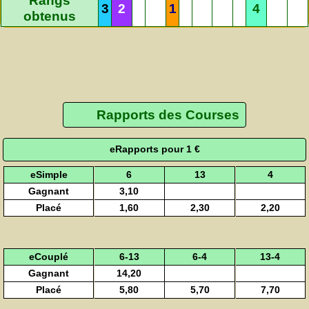
Rangs
3
2
1
4
obtenus
Rapports des Courses
eRapports pour 1 €
eSimple
6
13
4
Gagnant
3,10
Placé
1,60
2,30
2,20
eCouplé
6-13
6-4
13-4
Gagnant
14,20
Placé
5,80
5,70
7,70