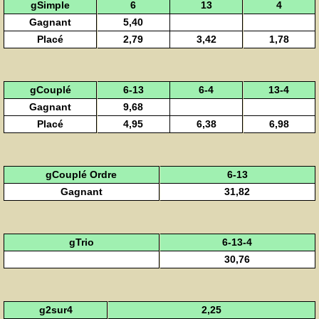
gSimple
6
13
4
Gagnant
5,40
Placé
2,79
3,42
1,78
gCouplé
6-13
6-4
13-4
Gagnant
9,68
Placé
4,95
6,38
6,98
gCouplé Ordre
6-13
Gagnant
31,82
gTrio
6-13-4
30,76
g2sur4
2,25