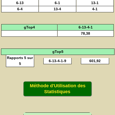
6-13
6-1
13-1
6-4
13-4
4-1
gTop4
6-13-4-1
78,38
gTop5
Rapports 5 sur
6-13-4-1-9
601,92
5
Méthode d'Utilisation des
Statistiques