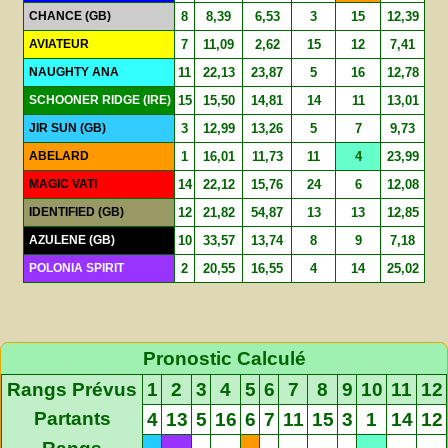
CHANCE (GB)
8
8,39
6,53
3
15
12,39
AVIATEUR
7
11,09
2,62
15
12
7,41
NAUGHTY ANA
11
22,13
23,87
5
16
12,78
SCHOONER RIDGE (IRE)
15
15,50
14,81
14
11
13,01
JIR SUN (GB)
3
12,99
13,26
5
7
9,73
ABELARD
1
16,01
11,73
11
4
23,99
MAGIC VATI
14
22,12
15,76
24
6
12,08
IDENTIFIED (GB)
12
21,82
54,87
13
13
12,85
AZULENE (GB)
10
33,57
13,74
8
9
7,18
POLONIA SPIRIT
2
20,55
16,55
4
14
25,02
Pronostic Calculé
Rangs Prévus
1
2
3
4
5
6
7
8
9
10
11
12
Partants
4
13
5
16
6
7
11
15
3
1
14
12