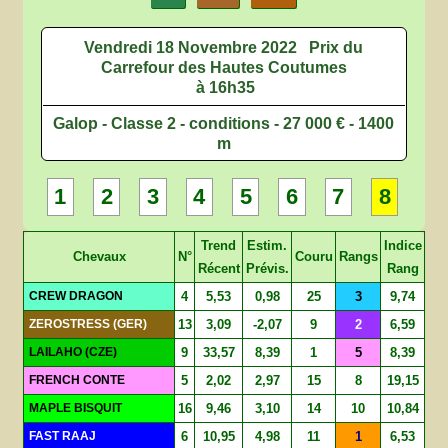
Vendredi 18 Novembre 2022
Prix du
Carrefour des Hautes Coutumes
à 16h35
Galop - Classe 2 - conditions - 27 000 € - 1400
m
1
2
3
4
5
6
7
8
Trend
Estim.
Indice
Chevaux
N°
Couru
Rangs
Récent
Prévis.
Rang
CREW DRAGON
4
5,53
0,98
25
3
9,74
ZEROSTRESS (GER)
13
3,09
-2,07
9
2
6,59
LAILAHO (CZE)
9
33,57
8,39
1
5
8,39
FRENCH CONTE
5
2,02
2,97
15
8
19,15
MAPLE BISQUIT
16
9,46
3,10
14
10
10,84
FAST RAAJ
6
10,95
4,98
11
1
6,53