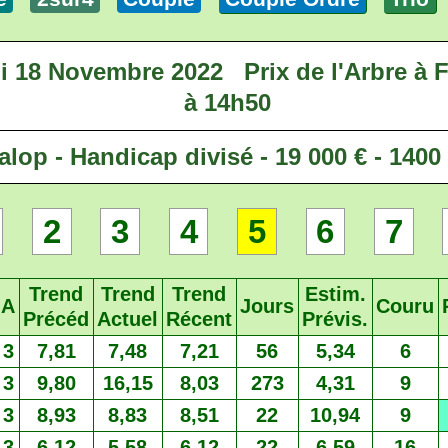
i 18 Novembre 2022
Prix de l'Arbre à
à 14h50
alop - Handicap divisé - 19 000 € - 1400
2
3
4
5
6
7
Trend
Trend
Trend
Estim.
A
Jours
Couru
Précéd
Actuel
Récent
Prévis.
3
7,81
7,48
7,21
56
5,34
6
3
9,80
16,15
8,03
273
4,31
9
3
8,93
8,83
8,51
22
10,94
9
3
6,12
5,58
6,12
22
6,59
16