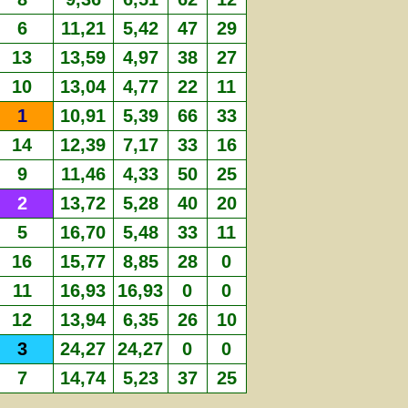
6
11,21
5,42
47
29
13
13,59
4,97
38
27
10
13,04
4,77
22
11
1
10,91
5,39
66
33
14
12,39
7,17
33
16
9
11,46
4,33
50
25
2
13,72
5,28
40
20
5
16,70
5,48
33
11
16
15,77
8,85
28
0
11
16,93
16,93
0
0
12
13,94
6,35
26
10
3
24,27
24,27
0
0
7
14,74
5,23
37
25