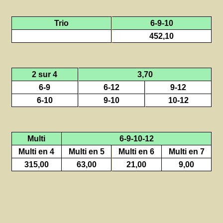
Trio
6-9-10
452,10
2 sur 4
3,70
6-9
6-12
9-12
6-10
9-10
10-12
Multi
6-9-10-12
Multi en 4
Multi en 5
Multi en 6
Multi en 7
315,00
63,00
21,00
9,00