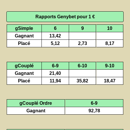
Rapports Genybet pour 1 €
gSimple
6
9
10
Gagnant
13,42
Placé
5,12
2,73
8,17
gCouplé
6-9
6-10
9-10
Gagnant
21,40
Placé
11,94
35,82
18,47
gCouplé Ordre
6-9
Gagnant
92,78