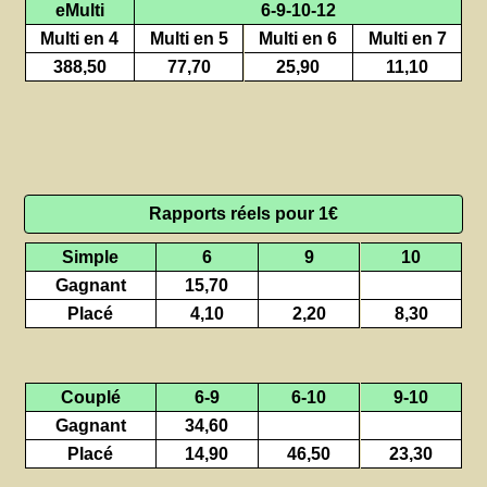
eMulti
6-9-10-12
Multi en 4
Multi en 5
Multi en 6
Multi en 7
388,50
77,70
25,90
11,10
Rapports réels pour 1€
Simple
6
9
10
Gagnant
15,70
Placé
4,10
2,20
8,30
Couplé
6-9
6-10
9-10
Gagnant
34,60
Placé
14,90
46,50
23,30