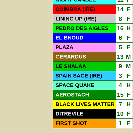
14
F
COIMBRA (IRE)
8
F
LINING UP (IRE)
16
H
PEDRO DES AIGLES
6
F
EL BNOUD
5
F
PLAZA
13
M
GERARDUS
9
M
LE SHALAA
3
F
SPAIN SAGE (IRE)
4
H
SPACE QUAKE
15
F
AEROSTACH
7
H
BLACK LIVES MATTER
10
F
DITREVILE
1
F
FIRST SHOT