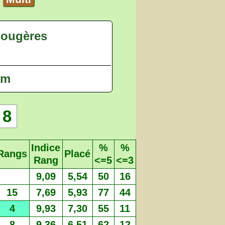
 Fougères
 m
8
Indice
%
%
Rangs
Placé
Rang
<=5
<=3
9,09
5,54
50
16
15
7,69
5,93
77
44
4
9,93
7,30
55
11
8
9,36
6,51
62
12