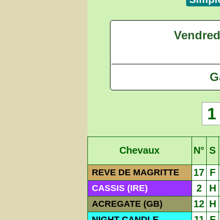
Vendred
G
1
Chevaux
N°
S
17
F
REVE DE MAGRITTE
2
H
CASSIS (IRE)
12
H
ACREGATE (GB)
11
F
NIGHT CANDLE