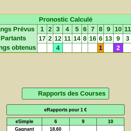
Pronostic Calculé
ngs Prévus
1
2
3
4
5
6
7
8
9
10
11
Partants
17
2
12
11
14
8
16
6
13
9
3
ngs obtenus
4
1
2
Rapports des Courses
eRapports pour 1 €
eSimple
6
9
10
Gagnant
18,60