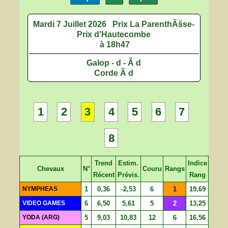
Mardi 7 Juillet 2026
Prix La ParenthÃšse-
Prix d'Hautecombe
à 18h47
Galop - d - Ã d
Corde Ã d
1
2
3
4
5
6
7
8
Trend
Estim.
Indice
Chevaux
N°
Couru
Rangs
Récent
Prévis.
Rang
NYMPHEAS
1
0,36
-2,53
6
1
19,69
VIDEO GAMES
6
6,50
5,61
5
2
13,25
YODA (ARG)
5
9,03
10,83
12
6
16,56