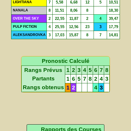
LIGHTIANA
7
5,58
6,68
12
5
10,51
NANALA
8
11,51
8,06
8
18,30
OVER THE SKY
2
22,55
11,87
2
4
39,47
PULP FICTION
4
25,55
12,56
23
3
17,79
ALEKSANDROVKA
3
17,03
15,87
8
7
14,81
Pronostic Calculé
Rangs Prévus
1
2
3
4
5
6
7
8
Partants
1
6
5
7
8
2
4
3
Rangs obtenus
1
2
4
3
Rapports des Courses