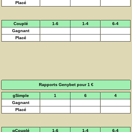
Placé
Couplé
1-6
1-4
6-4
Gagnant
Placé
Rapports Genybet pour 1 €
gSimple
1
6
4
Gagnant
Placé
gCouplé
1-6
1-4
6-4