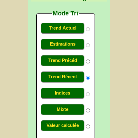
Mode Tri
Trend Actuel
Estimations
Trend Précéd
Trend Récent
Indices
Mixte
Valeur calculée