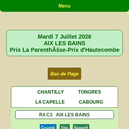
Menu
Mardi 7 Juillet 2026
AIX LES BAINS
Prix La ParenthÃšse-Prix d'Hautecombe
Bas de Page
CHANTILLY
TONGRES
LA CAPELLE
CABOURG
R4 C3 AIX LES BAINS
Couplé
Trio
Super4