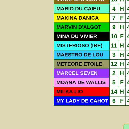
4
H
MARIO DU CAIEU
7
F
MAKINA DANICA
9
H
MARVIN D'ALGOT
10
F
MINA DU VIVIER
11
H
MISTERIOSO (IRE)
3
H
MAESTRO DE LOU
12
H
METEORE ETOILE
2
H
MARCEL SEVEN
5
F
MOANA DE WALLIS
14
H
MILKA LIO
6
F
MY LADY DE CAHOT