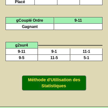
Placé
gCouplé Ordre
9-11
Gagnant
g2sur4
9-11
9-1
11-1
9-5
11-5
5-1
Méthode d'Utilisation des
Statistiques