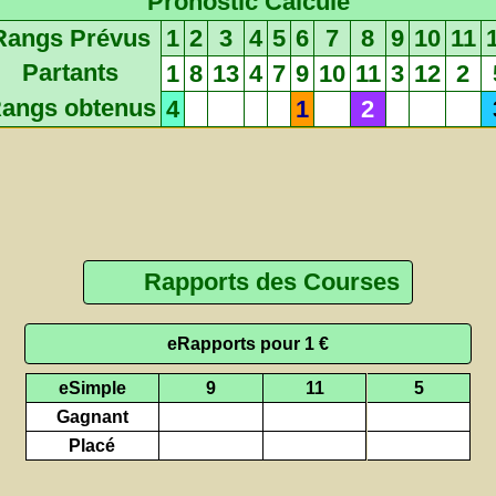
Pronostic Calculé
Rangs Prévus
1
2
3
4
5
6
7
8
9
10
11
Partants
1
8
13
4
7
9
10
11
3
12
2
angs obtenus
4
1
2
Rapports des Courses
eRapports pour 1 €
eSimple
9
11
5
Gagnant
Placé