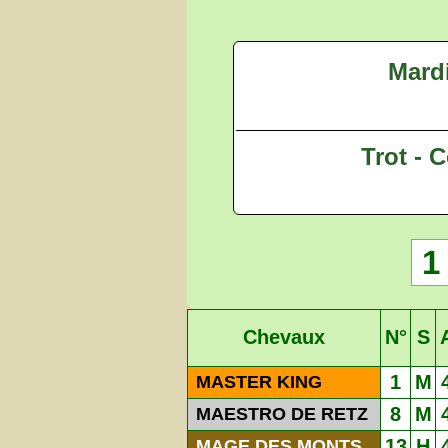
Mardi
Trot - C
1
Chevaux
N°
S
1
M
MASTER KING
8
M
MAESTRO DE RETZ
13
H
MAGE DES MONTS