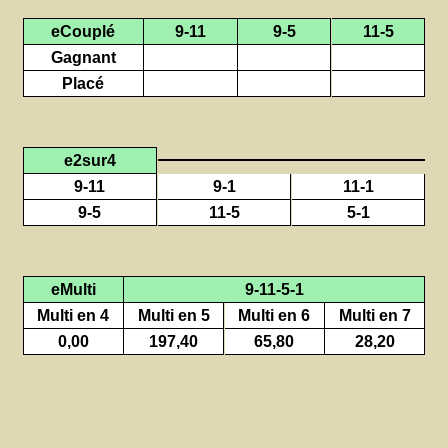
eCouplé
9-11
9-5
11-5
Gagnant
Placé
e2sur4
9-11
9-1
11-1
9-5
11-5
5-1
eMulti
9-11-5-1
Multi en 4
Multi en 5
Multi en 6
Multi en 7
0,00
197,40
65,80
28,20