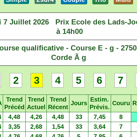
 7 Juillet 2026
Prix Ecole des Lads-Jo
à 14h00
ourse qualificative - Course E - g - 2750
Corde Ã g
2
3
4
5
6
7
Trend
Trend
Trend
Estim.
A
Jours
Couru
R
Précéd
Actuel
Récent
Prévis.
4
4,48
4,26
4,48
33
7,45
8
4
3,35
2,68
1,54
33
3,64
7
4
4,76
4,68
4,76
5
7,85
6