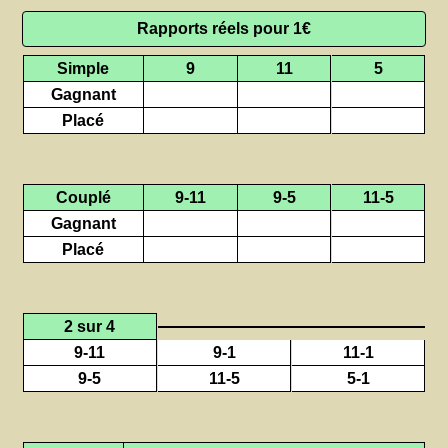
Rapports réels pour 1€
Simple
9
11
5
Gagnant
Placé
Couplé
9-11
9-5
11-5
Gagnant
Placé
2 sur 4
9-11
9-1
11-1
9-5
11-5
5-1