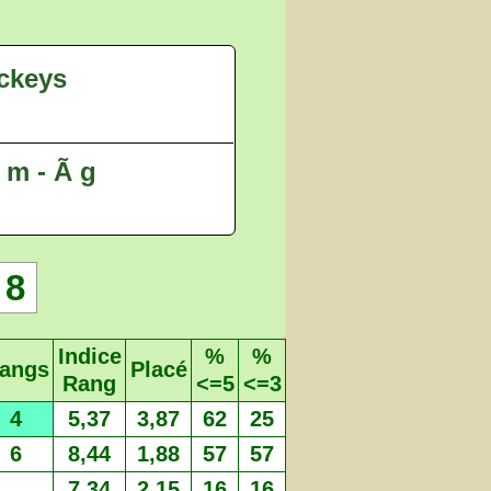
ckeys
 m - Ã g
8
Indice
%
%
angs
Placé
Rang
<=5
<=3
4
5,37
3,87
62
25
6
8,44
1,88
57
57
7,34
2,15
16
16