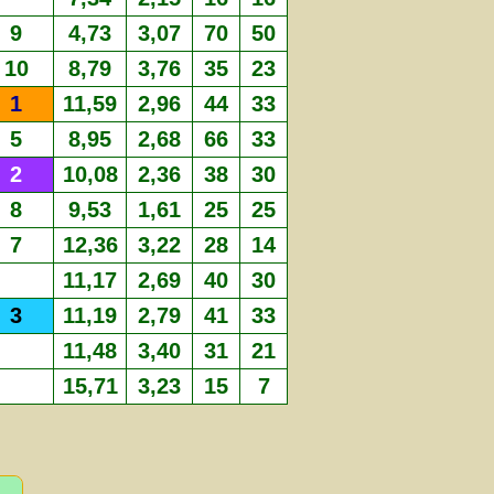
9
4,73
3,07
70
50
10
8,79
3,76
35
23
1
11,59
2,96
44
33
5
8,95
2,68
66
33
2
10,08
2,36
38
30
8
9,53
1,61
25
25
7
12,36
3,22
28
14
11,17
2,69
40
30
3
11,19
2,79
41
33
11,48
3,40
31
21
15,71
3,23
15
7