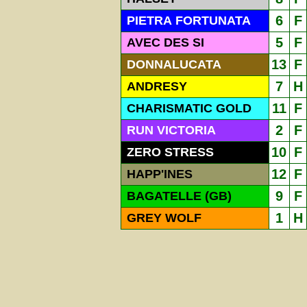
6
F
PIETRA FORTUNATA
5
F
AVEC DES SI
13
F
DONNALUCATA
7
H
ANDRESY
11
F
CHARISMATIC GOLD
2
F
RUN VICTORIA
10
F
ZERO STRESS
12
F
HAPP'INES
9
F
BAGATELLE (GB)
1
H
GREY WOLF