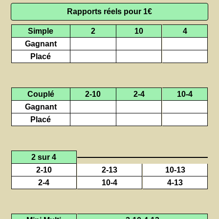
Rapports réels pour 1€
Simple
2
10
4
Gagnant
Placé
Couplé
2-10
2-4
10-4
Gagnant
Placé
2 sur 4
2-10
2-13
10-13
2-4
10-4
4-13