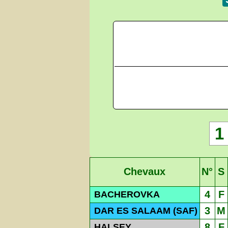
1
Chevaux
N°
S
4
F
BACHEROVKA
3
M
DAR ES SALAAM (SAF)
8
F
HALSEY