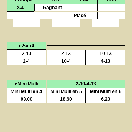
Gagnant
2-4
Placé
e2sur4
2-10
2-13
10-13
2-4
10-4
4-13
eMini Multi
2-10-4-13
Mini Multi en 4
Mini Multi en 5
Mini Multi en 6
93,00
18,60
6,20