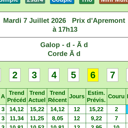
Mardi 7 Juillet 2026
Prix d'Apremont
à 17h13
Galop - d - Ã d
Corde Ã d
2
3
4
5
6
7
Trend
Trend
Trend
Estim.
A
Jours
Couru
Précéd
Actuel
Récent
Prévis.
3
14,12
15,22
14,12
12
15,22
2
3
11,34
11,25
8,05
12
9,22
7
3
10,81
10,52
10,81
12
2,95
10