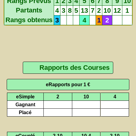
Rangs Prévus
1
2
3
4
5
6
7
8
9
10
Partants
4
3
8
5
13
7
2
10
12
1
Rangs obtenus
3
4
1
2
Rapports des Courses
eRapports pour 1 €
eSimple
2
10
4
Gagnant
Placé
eCouplé
2-10
10-4
2-10