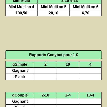
Mini Multi
2-10-4-13
Mini Multi en 4
Mini Multi en 5
Mini Multi en 6
100,50
20,10
6,70
Rapports Genybet pour 1 €
gSimple
2
10
4
Gagnant
Placé
gCouplé
2-10
2-4
10-4
Gagnant