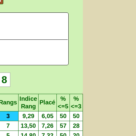
8
Indice
%
%
Rangs
Placé
Rang
<=5
<=3
3
9,29
6,05
50
50
7
13,50
7,26
57
28
5
14,80
7,32
50
20