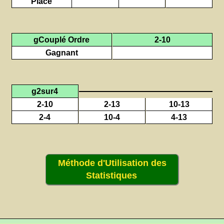
Placé
gCouplé Ordre
2-10
Gagnant
g2sur4
2-10
2-13
10-13
2-4
10-4
4-13
Méthode d'Utilisation des
Statistiques