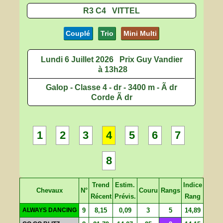
R3 C4 VITTEL
Couplé
Trio
Mini Multi
Lundi 6 Juillet 2026
Prix Guy Vandier
à 13h28
Galop - Classe 4 - dr - 3400 m - Ã dr
Corde Ã dr
1
2
3
4
5
6
7
8
Trend
Estim.
Indice
Chevaux
N°
Couru
Rangs
Récent
Prévis.
Rang
ALWAYS DANCING
9
8,15
0,09
3
5
14,89