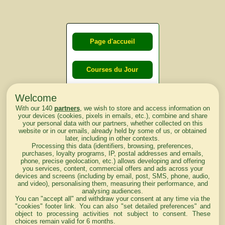
Page d'accueil
Courses du Jour
Welcome
Courses du
With our 140
partners
, we wish to store and access information on
lendemain
your devices (cookies, pixels in emails, etc.), combine and share
your personal data with our partners, whether collected on this
website or in our emails, already held by some of us, or obtained
Courses
later, including in other contexts.
Processing this data (identifiers, browsing, preferences,
d'aujourd'hui
purchases, loyalty programs, IP, postal addresses and emails,
phone, precise geolocation, etc.) allows developing and offering
you services, content, commercial offers and ads across your
devices and screens (including by email, post, SMS, phone, audio,
and video), personalising them, measuring their performance, and
analysing audiences.
Haut de Page
You can "accept all" and withdraw your consent at any time via the
"cookies" footer link
. You can also "set detailed preferences" and
object to processing activities not subject to consent. These
choices remain valid for 6 months.