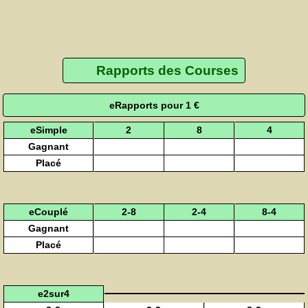
Rapports des Courses
eRapports pour 1 €
eSimple
2
8
4
Gagnant
Placé
eCouplé
2-8
2-4
8-4
Gagnant
Placé
e2sur4