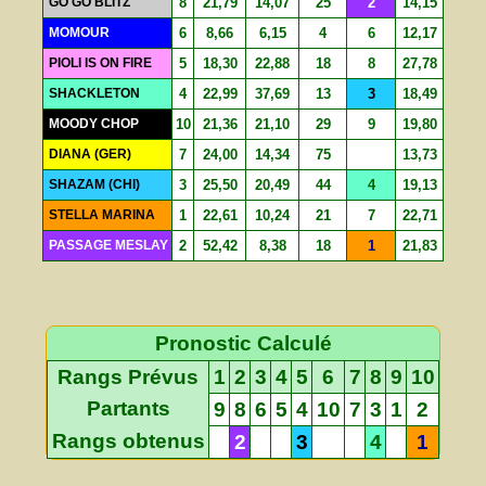
GO GO BLITZ
8
21,79
14,07
25
2
14,15
MOMOUR
6
8,66
6,15
4
6
12,17
PIOLI IS ON FIRE
5
18,30
22,88
18
8
27,78
SHACKLETON
4
22,99
37,69
13
3
18,49
MOODY CHOP
10
21,36
21,10
29
9
19,80
DIANA (GER)
7
24,00
14,34
75
13,73
SHAZAM (CHI)
3
25,50
20,49
44
4
19,13
STELLA MARINA
1
22,61
10,24
21
7
22,71
PASSAGE MESLAY
2
52,42
8,38
18
1
21,83
Pronostic Calculé
Rangs Prévus
1
2
3
4
5
6
7
8
9
10
Partants
9
8
6
5
4
10
7
3
1
2
Rangs obtenus
2
3
4
1