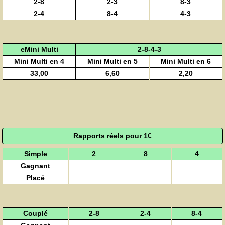
2-8
2-3
8-3
2-4
8-4
4-3
eMini Multi
2-8-4-3
Mini Multi en 4
Mini Multi en 5
Mini Multi en 6
33,00
6,60
2,20
Rapports réels pour 1€
Simple
2
8
4
Gagnant
Placé
Couplé
2-8
2-4
8-4