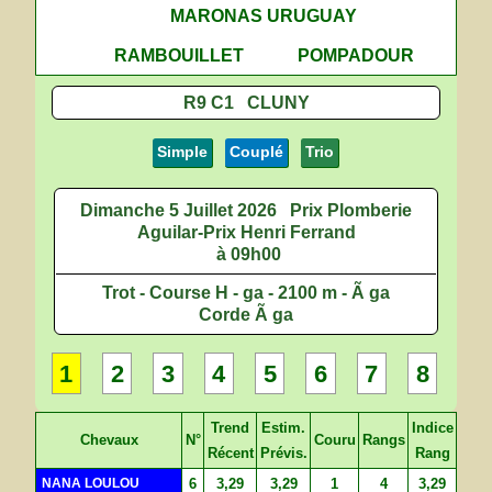
MARONAS URUGUAY
RAMBOUILLET
POMPADOUR
R9 C1 CLUNY
Simple
Couplé
Trio
Dimanche 5 Juillet 2026
Prix Plomberie
Aguilar-Prix Henri Ferrand
à 09h00
Trot - Course H - ga - 2100 m - Ã ga
Corde Ã ga
1
2
3
4
5
6
7
8
Trend
Estim.
Indice
Chevaux
N°
Couru
Rangs
Récent
Prévis.
Rang
NANA LOULOU
6
3,29
3,29
1
4
3,29