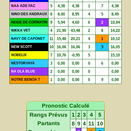
NAA ADE FAC
5
4,38
4,38
1
7
4,38
NINO DES ANDRAUX
8
8,00
8,95
4
5
8,49
NEIGE DE CORMATIN
9
5,94
4,60
6
2
10,04
NIKKA VET
4
21,90
43,48
2
8
14,22
NAVY DE CAPONET
11
15,48
20,21
4
1
10,12
NEW SCOTT
10
16,06
16,06
3
3
16,05
NOBELIX
7
10,76
-0,95
5
15,10
NESTORYAYA
3
0,00
0,00
0
6
0,00
NA OLA BLUE
2
0,00
0,00
0
0,00
NOTRE BENOA T
1
0,00
0,00
0
9
0,00
Pronostic Calculé
Rangs Prévus
1
2
3
4
5
Partants
8
9
4
11
10