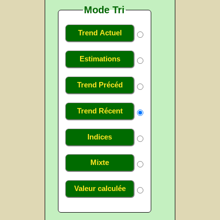
Mode Tri
Trend Actuel
Estimations
Trend Précéd
Trend Récent
Indices
Mixte
Valeur calculée