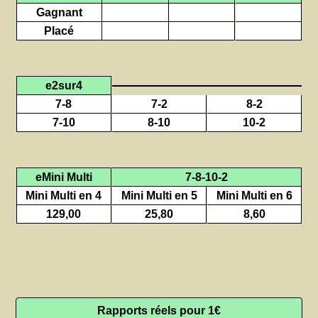
Gagnant
Placé
e2sur4
7-8
7-2
8-2
7-10
8-10
10-2
eMini Multi
7-8-10-2
Mini Multi en 4
Mini Multi en 5
Mini Multi en 6
129,00
25,80
8,60
Rapports réels pour 1€