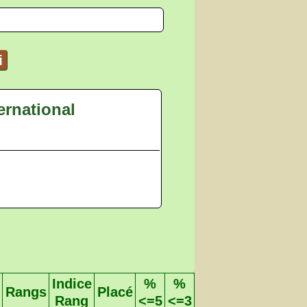
i
ernational
Indice
%
%
Rangs
Placé
Rang
<=5
<=3