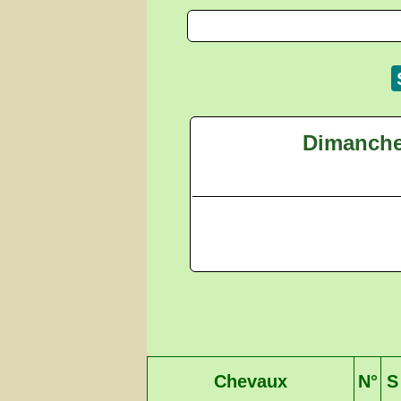
Dimanche 
Chevaux
N°
S