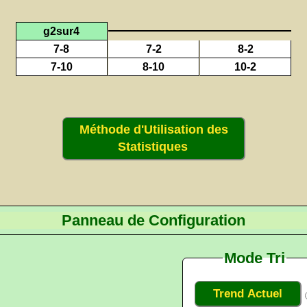
g2sur4
7-8
7-2
8-2
7-10
8-10
10-2
Méthode d'Utilisation des
Statistiques
Panneau de Configuration
Mode Tri
Trend Actuel