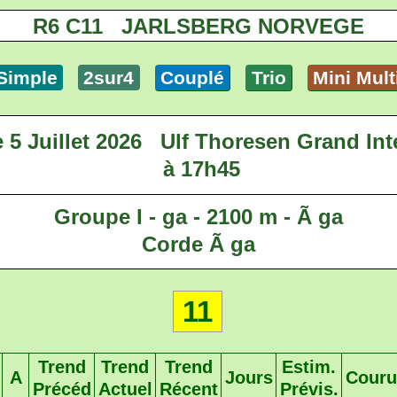
R6 C11 JARLSBERG NORVEGE
Simple
2sur4
Couplé
Trio
Mini Mult
5 Juillet 2026
Ulf Thoresen Grand Int
à 17h45
Groupe I - ga - 2100 m - Ã ga
Corde Ã ga
11
Trend
Trend
Trend
Estim.
A
Jours
Couru
Précéd
Actuel
Récent
Prévis.