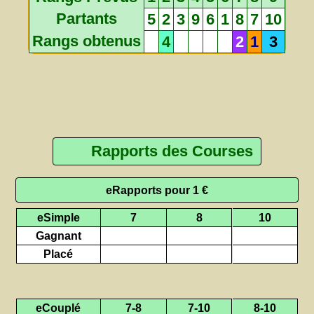
Partants
5
2
3
9
6
1
8
7
10
Rangs obtenus
4
2
1
3
Rapports des Courses
eRapports pour 1 €
eSimple
7
8
10
Gagnant
Placé
eCouplé
7-8
7-10
8-10