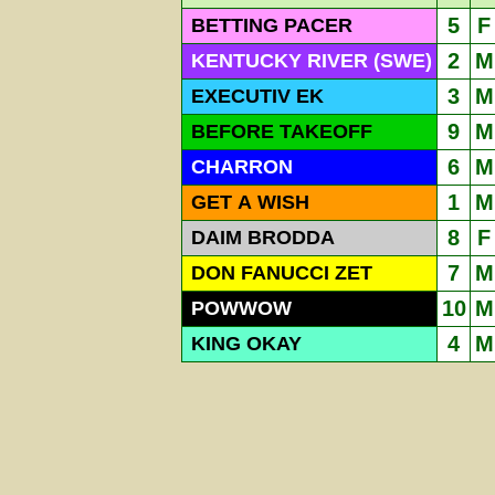
5
F
BETTING PACER
2
M
KENTUCKY RIVER (SWE)
3
M
EXECUTIV EK
9
M
BEFORE TAKEOFF
6
M
CHARRON
1
M
GET A WISH
8
F
DAIM BRODDA
7
M
DON FANUCCI ZET
10
M
POWWOW
4
M
KING OKAY