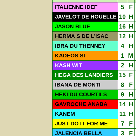
5
F
ITALIENNE IDEF
10
H
JAVELOT DE HOUELLE
16
H
JASON BLUE
12
H
HERMA S DE L'ISAC
4
H
IBRA DU THENNEY
1
M
KADEOS SI
2
H
KASH WIT
15
F
HEGA DES LANDIERS
8
F
IBANA DE MONTI
9
H
HEKI DU COURTILS
14
H
GAVROCHE ANABA
11
H
KANEM
7
F
JUST DO IT FOR ME
3
F
JALENCIA BELLA