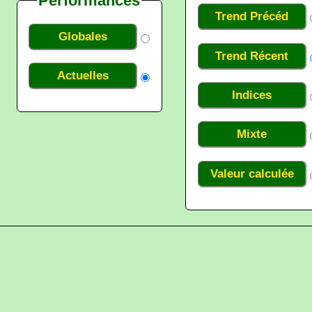
Performances
Trend Précéd
Globales
Trend Récent
Actuelles
Indices
Mixte
Valeur calculée