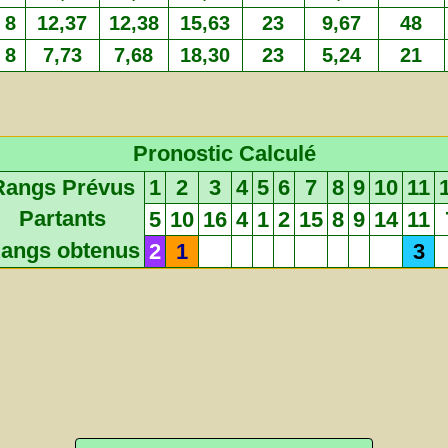
8
12,37
12,38
15,63
23
9,67
48
8
7,73
7,68
18,30
23
5,24
21
Pronostic Calculé
Rangs Prévus
1
2
3
4
5
6
7
8
9
10
11
Partants
5
10
16
4
1
2
15
8
9
14
11
angs obtenus
2
1
3