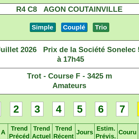
R4 C8 AGON COUTAINVILLE
Simple
Couplé
Trio
uillet 2026
Prix de la Société Sonelec
à 17h45
Trot - Course F - 3425 m
Amateurs
2
3
4
5
6
7
Trend
Trend
Trend
Estim.
A
Jours
Couru
Précéd
Actuel
Récent
Prévis.