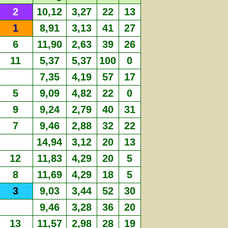
2
10,12
3,27
22
13
1
8,91
3,13
41
27
6
11,90
2,63
39
26
11
5,37
5,37
100
0
7,35
4,19
57
17
5
9,09
4,82
22
0
9
9,24
2,79
40
31
7
9,46
2,88
32
22
14,94
3,12
20
13
12
11,83
4,29
20
5
8
11,69
4,29
18
5
3
9,03
3,44
52
30
9,46
3,28
36
20
13
11,57
2,98
28
19