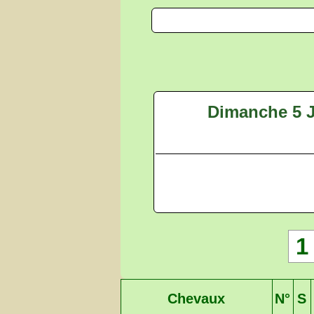
Dimanche 5 J
1
Chevaux
N°
S