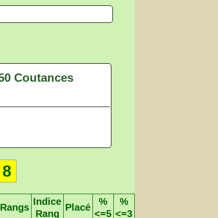
 50 Coutances
8
Indice
%
%
Rangs
Placé
Rang
<=5
<=3