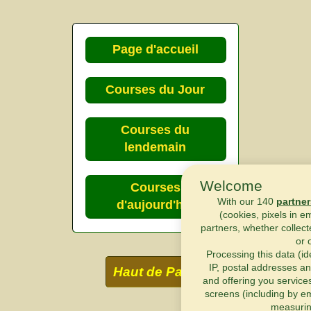
Page d'accueil
Courses du Jour
Courses du
lendemain
Welcome
Courses
With our 140
partner
d'aujourd'hui
(cookies, pixels in e
partners, whether collect
or 
Processing this data (id
IP, postal addresses an
Haut de Page
and offering you service
screens (including by em
measurin