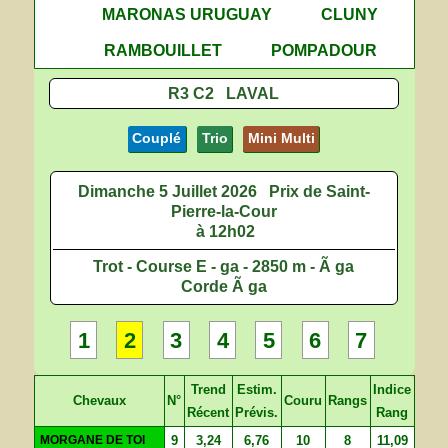
MARONAS URUGUAY
CLUNY
RAMBOUILLET
POMPADOUR
R3 C2 LAVAL
Couplé
Trio
Mini Multi
Dimanche 5 Juillet 2026
Prix de Saint-
Pierre-la-Cour
à 12h02
Trot - Course E - ga - 2850 m - Ã ga
Corde Ã ga
1
2
3
4
5
6
7
Trend
Estim.
Indice
Chevaux
N°
Couru
Rangs
Récent
Prévis.
Rang
MORGANE DE TOI
9
3,24
6,76
10
8
11,09