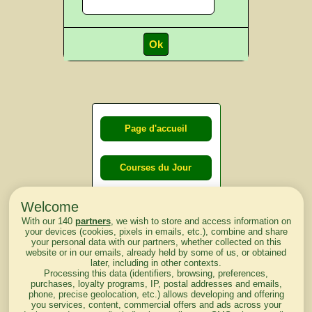
Page d'accueil
Courses du Jour
Welcome
Courses du
With our 140
partners
, we wish to store and access information on
lendemain
your devices (cookies, pixels in emails, etc.), combine and share
your personal data with our partners, whether collected on this
website or in our emails, already held by some of us, or obtained
Courses
later, including in other contexts.
Processing this data (identifiers, browsing, preferences,
d'aujourd'hui
purchases, loyalty programs, IP, postal addresses and emails,
phone, precise geolocation, etc.) allows developing and offering
you services, content, commercial offers and ads across your