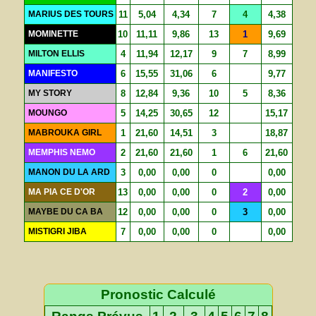
MARIUS DES TOURS
11
5,04
4,34
7
4
4,38
MOMINETTE
10
11,11
9,86
13
1
9,69
MILTON ELLIS
4
11,94
12,17
9
7
8,99
MANIFESTO
6
15,55
31,06
6
9,77
MY STORY
8
12,84
9,36
10
5
8,36
MOUNGO
5
14,25
30,65
12
15,17
MABROUKA GIRL
1
21,60
14,51
3
18,87
MEMPHIS NEMO
2
21,60
21,60
1
6
21,60
MANON DU LA ARD
3
0,00
0,00
0
0,00
MA PIA CE D'OR
13
0,00
0,00
0
2
0,00
MAYBE DU CA BA
12
0,00
0,00
0
3
0,00
MISTIGRI JIBA
7
0,00
0,00
0
0,00
Pronostic Calculé