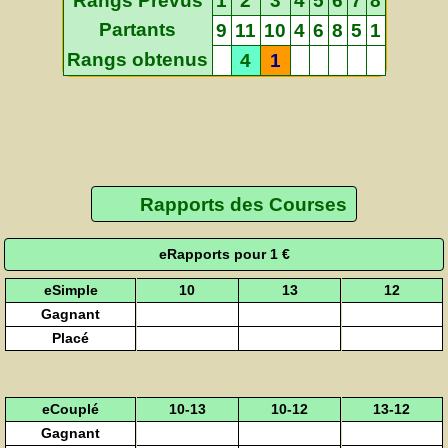
Rangs Prévus
1
2
3
4
5
6
7
8
Partants
9
11
10
4
6
8
5
1
Rangs obtenus
4
1
Rapports des Courses
eRapports pour 1 €
eSimple
10
13
12
Gagnant
Placé
eCouplé
10-13
10-12
13-12
Gagnant