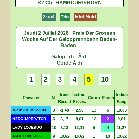
R2 C5 HAMBOURG HORN
2sur4
Trio
Mini Multi
Jeudi 2 Juillet 2026
Preis Der Grossen
Woche Auf Der Galopprennbahn Baden-
Baden
Galop - dr - Ã dr
Corde Ã dr
1
2
3
4
5
10
Trend
Estim.
Indice
Chevaux
N°
Couru
Rangs
Récent
Prévis.
Rang
ARTISTIC MISSION
3
-1,48
2,96
13
6
10,03
NERO IMPERATOR
6
6,17
8,01
12
2
9,01
LADY LOVEBUG
10
6,13
13,19
5
4
11,27
ANTELOPE RIFF
9
10,62
10,62
1
10
10,62