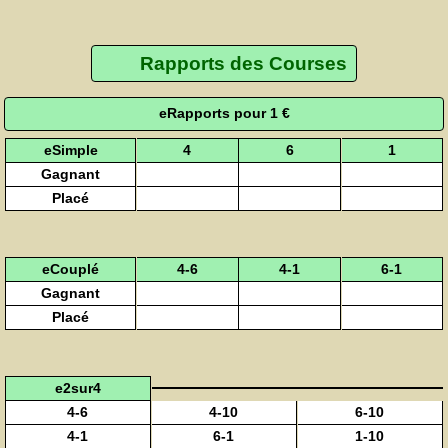
Rapports des Courses
eRapports pour 1 €
eSimple
4
6
1
Gagnant
Placé
eCouplé
4-6
4-1
6-1
Gagnant
Placé
e2sur4
4-6
4-10
6-10
4-1
6-1
1-10