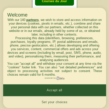
Courses du Jour
Welcome
Courses du
With our 140
partners
, we wish to store and access information on
lendemain
your devices (cookies, pixels in emails, etc.), combine and share
your personal data with our partners, whether collected on this
website or in our emails, already held by some of us, or obtained
Courses
later, including in other contexts.
Processing this data (identifiers, browsing, preferences,
d'aujourd'hui
purchases, loyalty programs, IP, postal addresses and emails,
phone, precise geolocation, etc.) allows developing and offering
you services, content, commercial offers and ads across your
devices and screens (including by email, post, SMS, phone, audio,
and video), personalising them, measuring their performance, and
analysing audiences.
Haut de Page
You can "accept all" and withdraw your consent at any time via the
"cookies" footer link
. You can also "set detailed preferences" and
object to processing activities not subject to consent. These
choices remain valid for 6 months.
powered by
Accept all
Mentions légales du site
Cookies settings
Set your choices