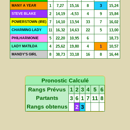
MANY A YEAR
1
7,27
15,16
8
3
15,24
STEVE BLAKE
2
14,19
-4,53
4
9
15,84
POWERSTOWN (IRE)
7
14,10
13,54
33
7
16,02
CHARMING LADY
11
16,32
14,63
22
5
13,00
PHILHARMONIE
5
22,20
10,95
6
18,73
LADY MATILDA
4
25,62
19,80
4
1
10,57
MANDY'S GIRL
8
38,73
33,18
16
8
16,44
Pronostic Calculé
Rangs Prévus
1
2
3
4
5
6
Partants
3
6
1
7
11
8
Rangs obtenus
2
3