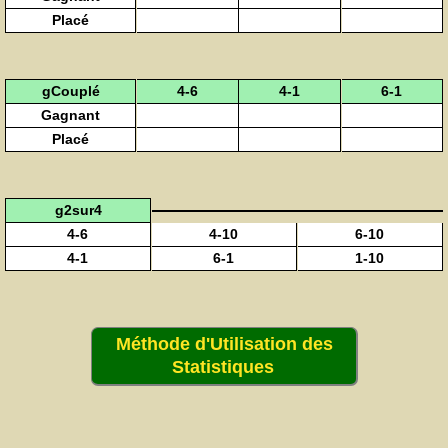
Placé
gCouplé
4-6
4-1
6-1
Gagnant
Placé
g2sur4
4-6
4-10
6-10
4-1
6-1
1-10
Méthode d'Utilisation des
Statistiques