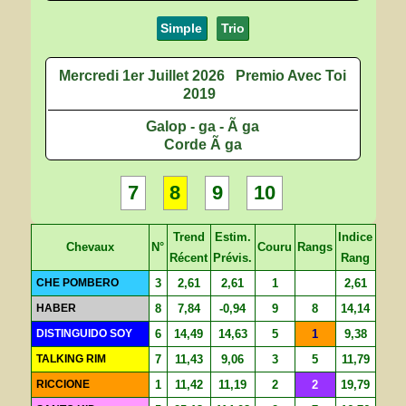
Simple
Trio
Mercredi 1er Juillet 2026
Premio Avec Toi
2019
Galop - ga - Ã ga
Corde Ã ga
7
8
9
10
Trend
Estim.
Indice
Chevaux
N°
Couru
Rangs
Récent
Prévis.
Rang
CHE POMBERO
3
2,61
2,61
1
2,61
HABER
8
7,84
-0,94
9
8
14,14
DISTINGUIDO SOY
6
14,49
14,63
5
1
9,38
TALKING RIM
7
11,43
9,06
3
5
11,79
RICCIONE
1
11,42
11,19
2
2
19,79