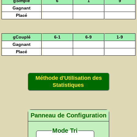
gSimple
6
1
9
Gagnant
Placé
gCouplé
6-1
6-9
1-9
Gagnant
Placé
Méthode d'Utilisation des
Statistiques
Panneau de Configuration
Mode Tri