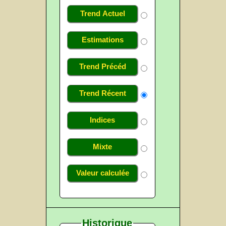
Trend Actuel
Estimations
Trend Précéd
Trend Récent
Indices
Mixte
Valeur calculée
Historique