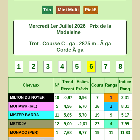
Trio
Mini Multi
Pick5
Mercredi 1er Juillet 2026
Prix de la
Madeleine
Trot - Course C - ga - 2875 m - Ã ga
Corde Ã ga
1
2
3
4
5
6
7
8
Trend
Estim.
Indice
Chevaux
N°
Couru
Rangs
Récent
Prévis.
Rang
MILTON DU NOYER
10
-0,97
0,96
7
1
2,31
MOHAWK (IRE)
5
4,96
6,70
36
3
8,31
MISTER BARRA
11
5,85
5,70
19
9
5,17
METIDJA
12
9,00
-2,61
23
4
7,99
MONACO (PER)
1
7,68
9,77
19
11
11,83