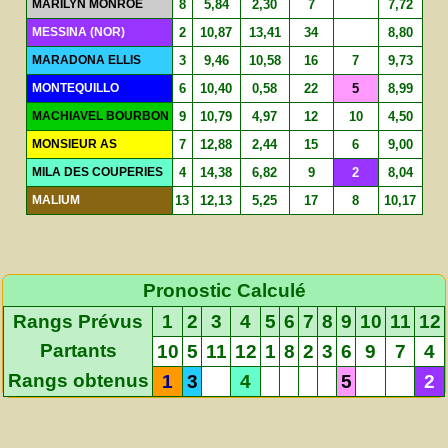
MARILYN MONROE
8
5,84
2,30
7
7,72
MESSINA (NOR)
2
10,87
13,41
34
8,80
MARADONA ELLIS
3
9,46
10,58
16
7
9,73
MONTEQUILLO
6
10,40
0,58
22
5
8,99
MACHIAVEL BOURBON
9
10,79
4,97
12
10
4,50
MONSIEUR AS
7
12,88
2,44
15
6
9,00
MILA DES COUPERIES
4
14,38
6,82
9
2
8,04
MALIUM
13
12,13
5,25
17
8
10,17
Pronostic Calculé
Rangs Prévus
1
2
3
4
5
6
7
8
9
10
11
12
Partants
10
5
11
12
1
8
2
3
6
9
7
4
Rangs obtenus
1
3
4
5
2