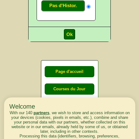
Pas d'Histor.
Page d'accueil
Courses du Jour
Welcome
Courses du
With our 140
partners
, we wish to store and access information on
lendemain
your devices (cookies, pixels in emails, etc.), combine and share
your personal data with our partners, whether collected on this
website or in our emails, already held by some of us, or obtained
Courses
later, including in other contexts.
Processing this data (identifiers, browsing, preferences,
d'aujourd'hui