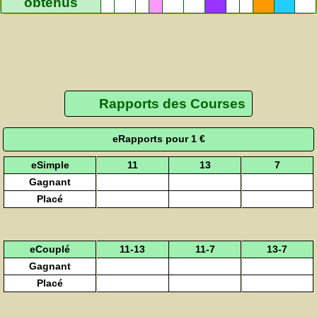
obtenus
Rapports des Courses
eRapports pour 1 €
eSimple
11
13
7
Gagnant
Placé
eCouplé
11-13
11-7
13-7
Gagnant
Placé