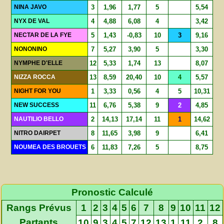
NINA JAVO
3
1,96
1,77
5
5,54
NYX DE VAL
4
4,88
6,08
4
3,42
NECTAR DE LA FYE
5
1,43
-0,83
10
3
9,16
NONONINO
7
5,27
3,90
5
3,30
NYMPHE D'ELLE
12
5,33
1,74
13
8,07
NIZZA ROCCA
13
8,59
20,40
10
4
5,57
NIGHT FOR YOU
1
3,33
0,56
4
5
10,31
NEW SUCCESS
11
6,76
5,38
9
2
4,85
NAUTILIO BELLO
2
14,13
17,14
11
1
14,62
NITRO DAIRPET
8
11,65
3,98
9
6,41
NOUMEA DES BROUETS
6
11,83
7,26
5
8,75
Pronostic Calculé
Rangs Prévus
1
2
3
4
5
6
7
8
9
10
11
12
Partants
10
9
3
4
5
7
12
13
1
11
2
8