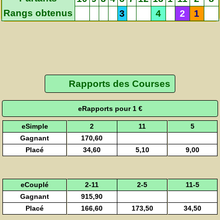
Rangs obtenus
3
4
2
1
Rapports des Courses
eRapports pour 1 €
eSimple
2
11
5
Gagnant
170,60
Placé
34,60
5,10
9,00
eCouplé
2-11
2-5
11-5
Gagnant
915,90
Placé
166,60
173,50
34,50