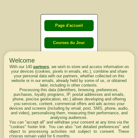
Page d'accueil
Courses du Jour
Welcome
Courses du
With our 140
partners
, we wish to store and access information on
lendemain
your devices (cookies, pixels in emails, etc.), combine and share
your personal data with our partners, whether collected on this
website or in our emails, already held by some of us, or obtained
Courses
later, including in other contexts.
Processing this data (identifiers, browsing, preferences,
d'aujourd'hui
purchases, loyalty programs, IP, postal addresses and emails,
phone, precise geolocation, etc.) allows developing and offering
you services, content, commercial offers and ads across your
devices and screens (including by email, post, SMS, phone, audio,
and video), personalising them, measuring their performance, and
analysing audiences.
Haut de Page
You can "accept all" and withdraw your consent at any time via the
"cookies" footer link
. You can also "set detailed preferences" and
object to processing activities not subject to consent. These
choices remain valid for 6 months.