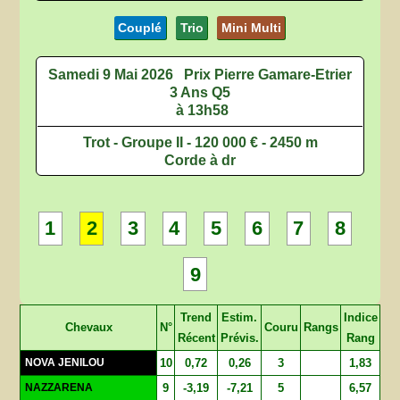
Couplé
Trio
Mini Multi
Samedi 9 Mai 2026
Prix Pierre Gamare-Etrier
3 Ans Q5
à 13h58
Trot - Groupe II - 120 000 € - 2450 m
Corde à dr
1
2
3
4
5
6
7
8
9
Trend
Estim.
Indice
Chevaux
N°
Couru
Rangs
Récent
Prévis.
Rang
NOVA JENILOU
10
0,72
0,26
3
1,83
NAZZARENA
9
-3,19
-7,21
5
6,57