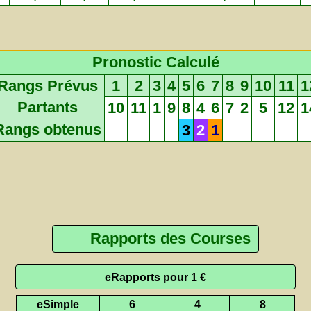
Pronostic Calculé
Rangs Prévus
1
2
3
4
5
6
7
8
9
10
11
1
Partants
10
11
1
9
8
4
6
7
2
5
12
1
Rangs obtenus
3
2
1
Rapports des Courses
eRapports pour 1 €
eSimple
6
4
8