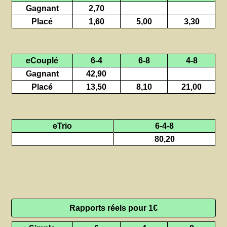
Gagnant
2,70
Placé
1,60
5,00
3,30
eCouplé
6-4
6-8
4-8
Gagnant
42,90
Placé
13,50
8,10
21,00
eTrio
6-4-8
80,20
Rapports réels pour 1€