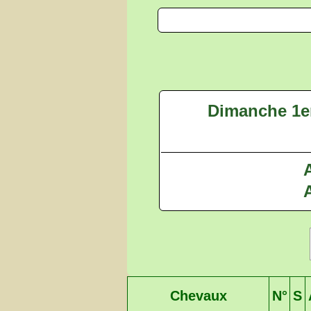
Dimanche 1er
A
Chevaux
N°
S