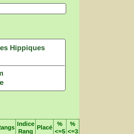
ses Hippiques
 m
e
Indice
%
%
Rangs
Placé
Rang
<=5
<=3