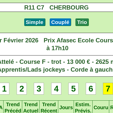
R11 C7 CHERBOURG
Simple
Couplé
Trio
 Février 2026
Prix Afasec Ecole Cour
à 17h10
ttelé - Course F - trot - 13 000 € - 2625
Apprentis/Lads jockeys - Corde à gauch
1
2
3
4
5
6
7
Trend
Trend
Trend
Estim.
A
Jours
Couru
Précéd
Actuel
Récent
Prévis.