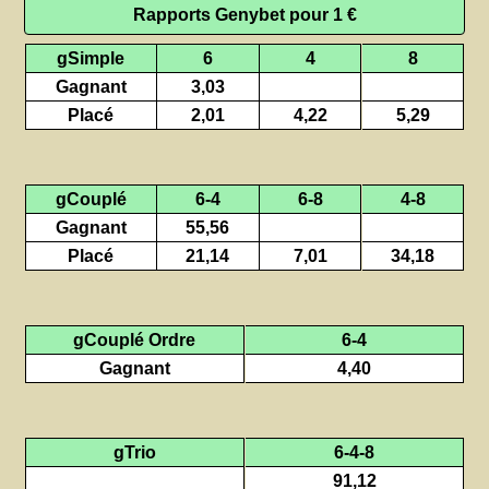
Rapports Genybet pour 1 €
gSimple
6
4
8
Gagnant
3,03
Placé
2,01
4,22
5,29
gCouplé
6-4
6-8
4-8
Gagnant
55,56
Placé
21,14
7,01
34,18
gCouplé Ordre
6-4
Gagnant
4,40
gTrio
6-4-8
91,12