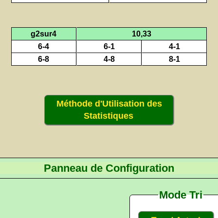
g2sur4
10,33
6-4
6-1
4-1
6-8
4-8
8-1
Méthode d'Utilisation des
Statistiques
Panneau de Configuration
Mode Tri