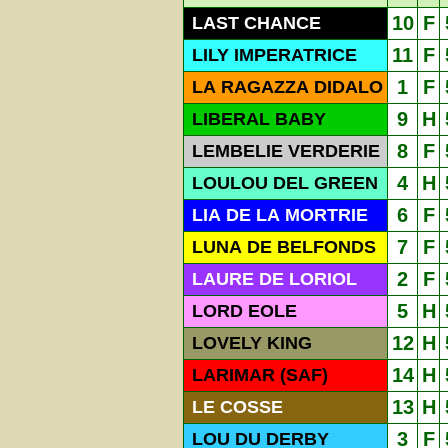
10
F
LAST CHANCE
11
F
LILY IMPERATRICE
1
F
LA RAGAZZA DIDALO
9
H
LIBERAL BABY
8
F
LEMBELIE VERDERIE
4
H
LOULOU DEL GREEN
6
F
LIA DE LA MORTRIE
7
F
LUNA DE BELFONDS
2
F
LAURE DE LORIOL
5
H
LORD EOLE
12
H
LOVELY KING
14
H
LARIMAR (SAF)
13
H
LE COSSE
3
F
LOU DU DERBY