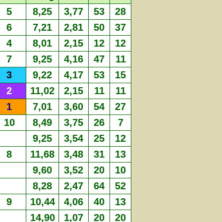
5
8,25
3,77
53
28
6
7,21
2,81
50
37
4
8,01
2,15
12
12
7
9,25
4,16
47
11
3
9,22
4,17
53
15
2
11,02
2,15
11
11
1
7,01
3,60
54
27
10
8,49
3,75
26
7
9,25
3,54
25
12
8
11,68
3,48
31
13
9,60
3,52
20
10
8,28
2,47
64
52
9
10,44
4,06
40
13
14,90
1,07
20
20