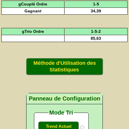
gCouplé Ordre
1-5
Gagnant
34,39
gTrio Ordre
1-5-2
85,63
Méthode d'Utilisation des
Statistiques
Panneau de Configuration
Mode Tri
Trend Actuel