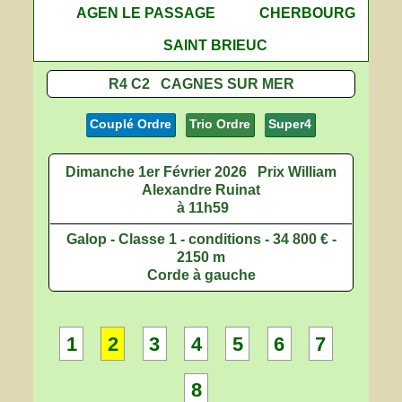
AGEN LE PASSAGE
CHERBOURG
SAINT BRIEUC
R4 C2 CAGNES SUR MER
Couplé Ordre
Trio Ordre
Super4
Dimanche 1er Février 2026
Prix William
Alexandre Ruinat
à 11h59
Galop - Classe 1 - conditions - 34 800 € -
2150 m
Corde à gauche
1
2
3
4
5
6
7
8