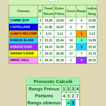
Trend
Estim.
Indice
Chevaux
N°
Couru
Rangs
Récent
Prévis.
Rang
COMME QUOI
4
19,89
10,60
14
6
10,89
L'HOTELLERIE
6
11,98
10,67
6
5
5,94
ALWAYS WELCOME
1
3,13
3,13
1
1
3,13
DAMASK BLADE
3
23,31
20,46
34
4
14,99
HORIZON DORE
2
34,53
52,05
13
3
19,32
SHEEMA'S ROSE
7
24,43
28,58
17
7
33,74
ONKEL VOLLI
5
28,18
28,18
1
2
28,18
Pronostic Calculé
Rangs Prévus
1
2
3
4
Partants
4
3
2
7
Rangs obtenus
4
3