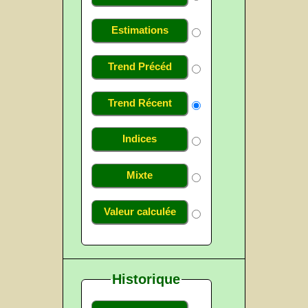
Estimations
Trend Précéd
Trend Récent
Indices
Mixte
Valeur calculée
Historique