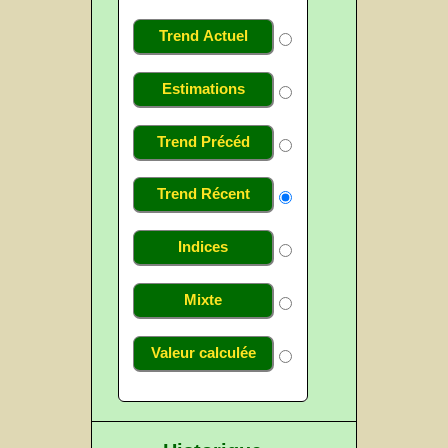
Trend Actuel
Estimations
Trend Précéd
Trend Récent
Indices
Mixte
Valeur calculée