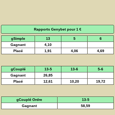
Rapports Genybet pour 1 €
gSimple
13
5
6
Gagnant
4,10
Placé
1,91
4,06
4,69
gCouplé
13-5
13-6
5-6
Gagnant
26,85
Placé
12,61
10,20
19,72
gCouplé Ordre
13-5
Gagnant
58,59