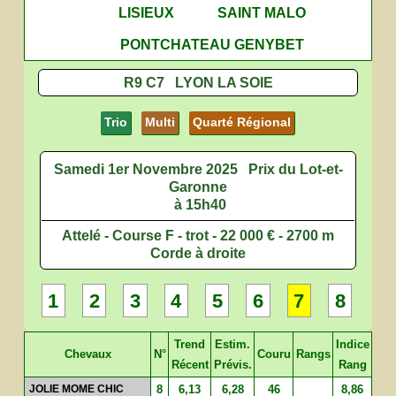
LISIEUX
SAINT MALO
PONTCHATEAU GENYBET
R9 C7 LYON LA SOIE
Trio
Multi
Quarté Régional
Samedi 1er Novembre 2025
Prix du Lot-et-
Garonne
à 15h40
Attelé - Course F - trot - 22 000 € - 2700 m
Corde à droite
1
2
3
4
5
6
7
8
Trend
Estim.
Indice
Chevaux
N°
Couru
Rangs
Récent
Prévis.
Rang
JOLIE MOME CHIC
8
6,13
6,28
46
8,86