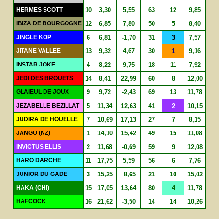
HERMES SCOTT
10
3,30
5,55
63
12
9,85
IBIZA DE BOURGOGNE
12
6,85
7,80
50
5
8,40
JINGLE KOP
6
6,81
-1,70
31
3
7,57
JITANE VALLEE
13
9,32
4,67
30
1
9,16
INSTAR JOKE
4
8,22
9,75
18
11
7,92
JEDI DES BROUETS
14
8,41
22,99
60
8
12,00
GLAIEUL DE JOUX
9
9,72
-2,43
69
13
11,78
JEZABELLE BEZILLAT
5
11,34
12,63
41
2
10,15
JUDIRA DE HOUELLE
7
10,69
17,13
27
7
8,15
JANGO (NZ)
1
14,10
15,42
49
15
11,08
INVICTUS ELLIS
2
11,68
-0,69
59
9
12,08
HARO DARCHE
11
17,75
5,59
56
6
7,76
JUNIOR DU GADE
3
15,25
-8,65
21
10
15,02
HAKA (CHI)
15
17,05
13,64
80
4
11,78
HAFCOCK
16
21,62
-3,50
14
14
10,26