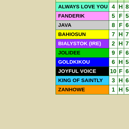
4
H
8
ALWAYS LOVE YOU
5
F
5
FANDERIK
8
F
6
JAVA
7
H
7
BAHIOSUN
2
H
7
BIALYSTOK (IRE)
9
F
6
JOLIDEE
6
H
5
GOLDKIKOU
10
F
6
JOYFUL VOICE
3
H
6
KING OF SAINTLY
1
H
5
ZANHOWE