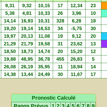
9,31
9,32
10,15
17
12,34
23
5,38
4,81
10,33
26
3,96
10
14,14
16,93
10,31
328
6,28
18
19,20
19,14
16,53
34
-5,75
30
19,97
20,13
11,08
19
9,12
20
21,29
21,79
19,58
31
23,62
13
18,50
18,73
14,74
20
15,20
12
19,88
48,95
36,78
455
26,83
5
26,08
26,19
35,95
11
18,94
14
14,38
13,44
24,49
30
11,67
17
Pronostic Calculé
Rangs Prévus
1
2
3
4
5
6
7
8
9