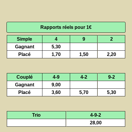
Rapports réels pour 1€
Simple
4
9
2
Gagnant
5,30
Placé
1,70
1,50
2,20
Couplé
4-9
4-2
9-2
Gagnant
9,00
Placé
3,60
5,70
5,30
Trio
4-9-2
28,00