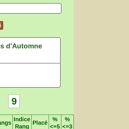
i
es d'Automne
9
Indice
%
%
angs
Placé
Rang
<=5
<=3