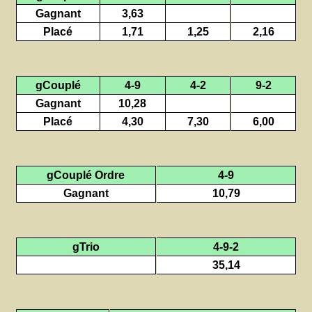
Gagnant
3,63
Placé
1,71
1,25
2,16
gCouplé
4-9
4-2
9-2
Gagnant
10,28
Placé
4,30
7,30
6,00
gCouplé Ordre
4-9
Gagnant
10,79
gTrio
4-9-2
35,14