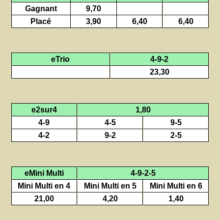
Gagnant
9,70
Placé
3,90
6,40
6,40
eTrio
4-9-2
23,30
e2sur4
1,80
4-9
4-5
9-5
4-2
9-2
2-5
eMini Multi
4-9-2-5
Mini Multi en 4
Mini Multi en 5
Mini Multi en 6
21,00
4,20
1,40