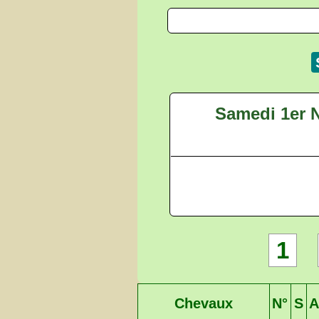
Samedi 1er 
1
Chevaux
N°
S
A