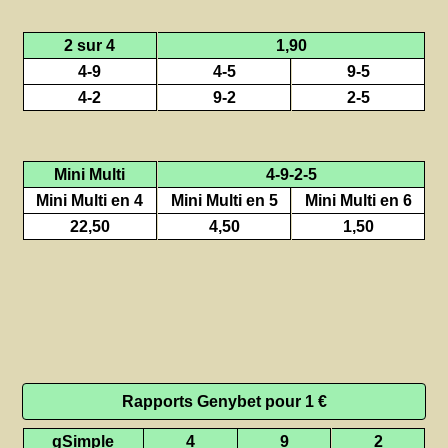
2 sur 4
1,90
4-9
4-5
9-5
4-2
9-2
2-5
Mini Multi
4-9-2-5
Mini Multi en 4
Mini Multi en 5
Mini Multi en 6
22,50
4,50
1,50
Rapports Genybet pour 1 €
gSimple
4
9
2