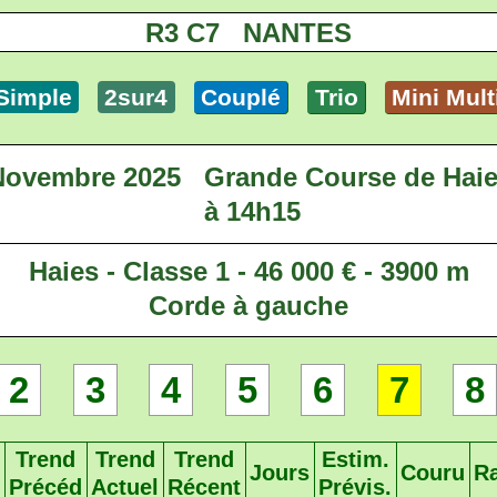
R3 C7 NANTES
Simple
2sur4
Couplé
Trio
Mini Mult
Novembre 2025
Grande Course de Hai
à 14h15
Haies - Classe 1 - 46 000 € - 3900 m
Corde à gauche
2
3
4
5
6
7
8
Trend
Trend
Trend
Estim.
Jours
Couru
R
Précéd
Actuel
Récent
Prévis.