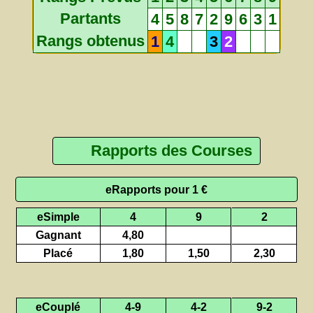
Partants
4
5
8
7
2
9
6
3
1
Rangs obtenus
1
4
3
2
Rapports des Courses
eRapports pour 1 €
eSimple
4
9
2
Gagnant
4,80
Placé
1,80
1,50
2,30
eCouplé
4-9
4-2
9-2