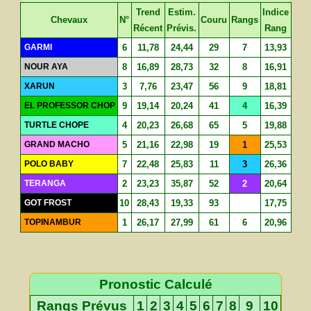
Trend
Estim.
Indice
Chevaux
N°
Couru
Rangs
Récent
Prévis.
Rang
GARMI
6
11,78
24,44
29
7
13,93
NOUR AYA
8
16,89
28,73
32
8
16,91
XARUN
3
7,76
23,47
56
9
18,81
EL PROFESSOR CHOP
9
19,14
20,24
41
4
16,39
TURTLE CHOPE
4
20,23
26,68
65
5
19,88
GRAND MACHO
5
21,16
22,98
19
1
25,53
POLO BABY
7
22,48
25,83
11
3
26,36
TERANGA
2
23,23
35,87
52
2
20,64
GOT FROST
10
28,43
19,33
93
17,75
TOPINAMBUR
1
26,17
27,99
61
6
20,96
Pronostic Calculé
Rangs Prévus
1
2
3
4
5
6
7
8
9
10