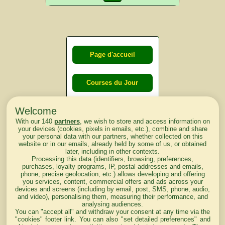
Page d'accueil
Courses du Jour
Welcome
Courses du
With our 140
partners
, we wish to store and access information on
lendemain
your devices (cookies, pixels in emails, etc.), combine and share
your personal data with our partners, whether collected on this
website or in our emails, already held by some of us, or obtained
Courses
later, including in other contexts.
Processing this data (identifiers, browsing, preferences,
d'aujourd'hui
purchases, loyalty programs, IP, postal addresses and emails,
phone, precise geolocation, etc.) allows developing and offering
you services, content, commercial offers and ads across your
devices and screens (including by email, post, SMS, phone, audio,
and video), personalising them, measuring their performance, and
analysing audiences.
Haut de Page
You can "accept all" and withdraw your consent at any time via the
"cookies" footer link
. You can also "set detailed preferences" and