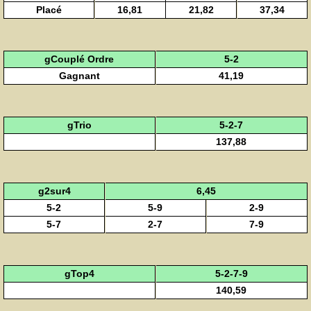
Placé
16,81
21,82
37,34
gCouplé Ordre
5-2
Gagnant
41,19
gTrio
5-2-7
137,88
g2sur4
6,45
5-2
5-9
2-9
5-7
2-7
7-9
gTop4
5-2-7-9
140,59