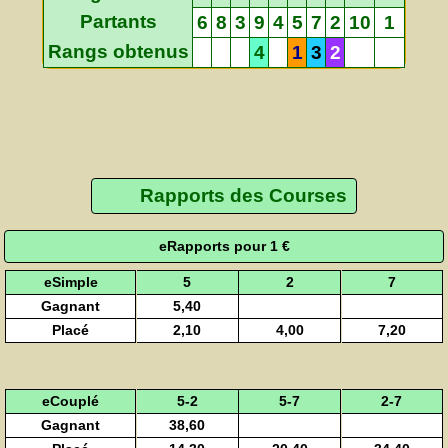
Partants
6
8
3
9
4
5
7
2
10
1
Rangs obtenus
4
1
3
2
Rapports des Courses
eRapports pour 1 €
eSimple
5
2
7
Gagnant
5,40
Placé
2,10
4,00
7,20
eCouplé
5-2
5-7
2-7
Gagnant
38,60