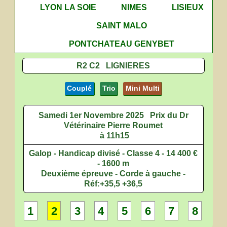
LYON LA SOIE
NIMES
LISIEUX
SAINT MALO
PONTCHATEAU GENYBET
R2 C2 LIGNIERES
Couplé
Trio
Mini Multi
Samedi 1er Novembre 2025
Prix du Dr
Vétérinaire Pierre Roumet
à 11h15
Galop - Handicap divisé - Classe 4 - 14 400 €
- 1600 m
Deuxième épreuve - Corde à gauche -
Réf:+35,5 +36,5
1
2
3
4
5
6
7
8