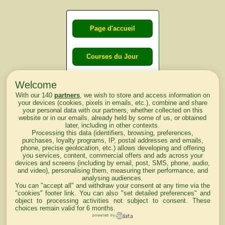
Page d'accueil
Courses du Jour
Welcome
Courses du
With our 140
partners
, we wish to store and access information on
lendemain
your devices (cookies, pixels in emails, etc.), combine and share
your personal data with our partners, whether collected on this
website or in our emails, already held by some of us, or obtained
Courses
later, including in other contexts.
Processing this data (identifiers, browsing, preferences,
d'aujourd'hui
purchases, loyalty programs, IP, postal addresses and emails,
phone, precise geolocation, etc.) allows developing and offering
you services, content, commercial offers and ads across your
devices and screens (including by email, post, SMS, phone, audio,
and video), personalising them, measuring their performance, and
analysing audiences.
Haut de Page
You can "accept all" and withdraw your consent at any time via the
"cookies" footer link
. You can also "set detailed preferences" and
object to processing activities not subject to consent. These
choices remain valid for 6 months.
powered by