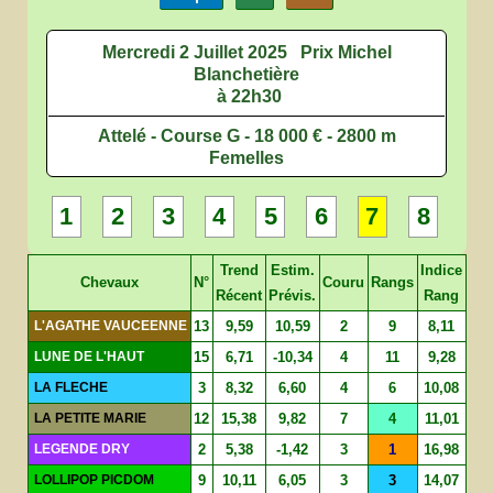
Mercredi 2 Juillet 2025
Prix Michel
Blanchetière
à 22h30
Attelé - Course G - 18 000 € - 2800 m
Femelles
1
2
3
4
5
6
7
8
Trend
Estim.
Indice
Chevaux
N°
Couru
Rangs
Récent
Prévis.
Rang
L'AGATHE VAUCEENNE
13
9,59
10,59
2
9
8,11
LUNE DE L'HAUT
15
6,71
-10,34
4
11
9,28
LA FLECHE
3
8,32
6,60
4
6
10,08
LA PETITE MARIE
12
15,38
9,82
7
4
11,01
LEGENDE DRY
2
5,38
-1,42
3
1
16,98
LOLLIPOP PICDOM
9
10,11
6,05
3
3
14,07