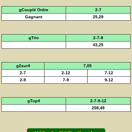
gCouplé Ordre
2-7
Gagnant
25,29
gTrio
2-7-9
43,25
g2sur4
7,05
2-7
2-12
7-12
2-9
7-9
9-12
gTop4
2-7-9-12
208,49