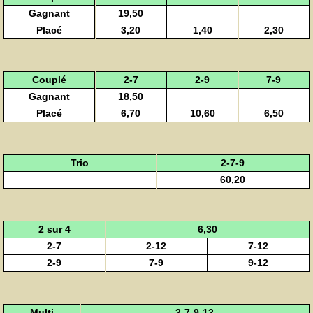
Gagnant
19,50
Placé
3,20
1,40
2,30
Couplé
2-7
2-9
7-9
Gagnant
18,50
Placé
6,70
10,60
6,50
Trio
2-7-9
60,20
2 sur 4
6,30
2-7
2-12
7-12
2-9
7-9
9-12
Multi
2-7-9-12