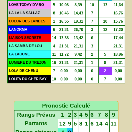
LOVE TODAY D'ABO
5
10,08
8,39
10
13
11,64
LA LA LA SALLAZ
8
16,46
14,43
7
16,76
LUEUR DES LANDES
1
16,55
19,31
7
10
15,76
LANORMA
6
21,31
26,70
3
12
17,20
LIAISON SECRETE
14
13,38
13,42
6
17,44
LA SAMBA DE LOU
4
21,31
21,31
3
21,31
LA LAGUNE
11
11,72
9,42
2
5
18,96
LUMIERE DU TREZON
16
21,31
21,31
1
8
21,31
LOLA DE CHENU
7
0,00
0,00
0
2
0,00
LOLITA DU CHERISAY
10
0,00
0,00
0
7
0,00
Pronostic Calculé
Rangs Prévus
1
2
3
4
5
6
7
8
9
Partants
12
9
5
8
1
6
14
4
11