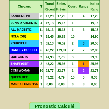
Trend
Estim.
Indice
Chevaux
N°
Couru
Rangs
Récent
Prévis.
Rang
SANDERS PH
8
17,29
17,29
1
4
17,29
LUNA D'ARGENTO
4
15,13
15,13
1
15,13
ALL MAJESTIC
11
15,13
15,13
1
6
15,13
NOLA (GB)
7
19,45
29,63
10
14,90
YOURSELF
3
32,13
76,52
2
3
20,55
DARCEY BUSSELL
6
43,22
179,01
2
7
22,83
QUE CARTA
5
14,93
5,73
3
29,96
SHAFT (GER)
2
43,22
25,93
1
1
25,93
CONI WOMAN
10
23,77
23,77
1
2
23,77
QUEEN BEE
9
43,22
4,79
15
5
8,33
MAREA LUMINOSA
1
0,00
0,00
0
8
0,00
Pronostic Calculé