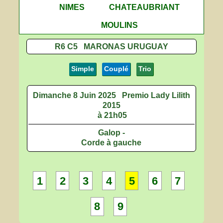
NIMES
CHATEAUBRIANT
MOULINS
R6 C5 MARONAS URUGUAY
Simple
Couplé
Trio
Dimanche 8 Juin 2025
Premio Lady Lilith
2015
à 21h05
Galop -
Corde à gauche
1
2
3
4
5
6
7
8
9