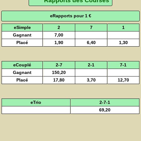
Rapports des Courses
eRapports pour 1 €
eSimple
2
7
1
Gagnant
7,00
Placé
1,90
6,40
1,30
eCouplé
2-7
2-1
7-1
Gagnant
150,20
Placé
17,80
3,70
12,70
eTrio
2-7-1
69,20