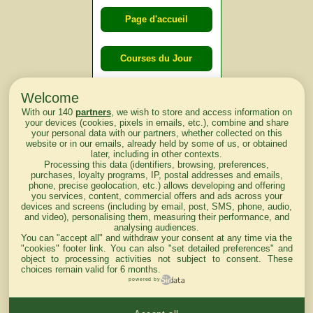
Page d'accueil
Courses du Jour
Welcome
Courses du
With our 140
partners
, we wish to store and access information on
lendemain
your devices (cookies, pixels in emails, etc.), combine and share
your personal data with our partners, whether collected on this
website or in our emails, already held by some of us, or obtained
Courses
later, including in other contexts.
Processing this data (identifiers, browsing, preferences,
d'aujourd'hui
purchases, loyalty programs, IP, postal addresses and emails,
phone, precise geolocation, etc.) allows developing and offering
you services, content, commercial offers and ads across your
devices and screens (including by email, post, SMS, phone, audio,
and video), personalising them, measuring their performance, and
analysing audiences.
Haut de Page
You can "accept all" and withdraw your consent at any time via the
"cookies" footer link
. You can also "set detailed preferences" and
object to processing activities not subject to consent. These
choices remain valid for 6 months.
powered by