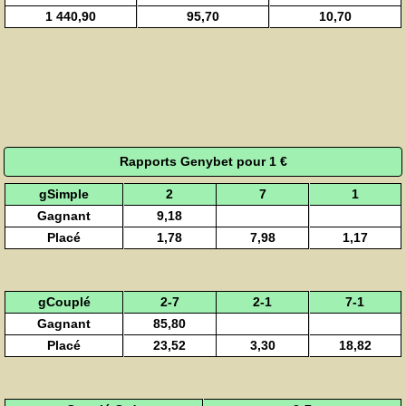
1 440,90
95,70
10,70
Rapports Genybet pour 1 €
gSimple
2
7
1
Gagnant
9,18
Placé
1,78
7,98
1,17
gCouplé
2-7
2-1
7-1
Gagnant
85,80
Placé
23,52
3,30
18,82