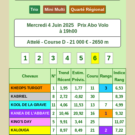
Trio
Mini Multi
Quarté Régional
Mercredi 4 Juin 2025
Prix Abo Volo
à 19h00
Attelé - Course D - 21 000 € - 2650 m
1
2
3
4
5
6
7
Trend
Estim.
Indice
Chevaux
N°
Couru
Rangs
Récent
Prévis.
Rang
KHEOPS TURGOT
1
1,95
1,77
11
3
6,53
KABRIEL
8
2,72
-0,82
30
8,39
KOOL DE LA GRAVE
11
4,06
11,53
13
7
4,99
KANEA DE L'ABBAYE
2
10,46
20,92
16
1
9,32
KING'S DAY
5
9,91
3,44
25
11,07
KALOUGA
7
8,97
8,49
21
2
7,22