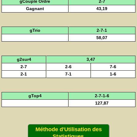
gCouplé Ordre
2-7
Gagnant
43,19
gTrio
2-7-1
58,07
g2sur4
3,47
2-7
2-6
7-6
2-1
7-1
1-6
gTop4
2-7-1-6
127,87
Méthode d'Utilisation des
Statistiques