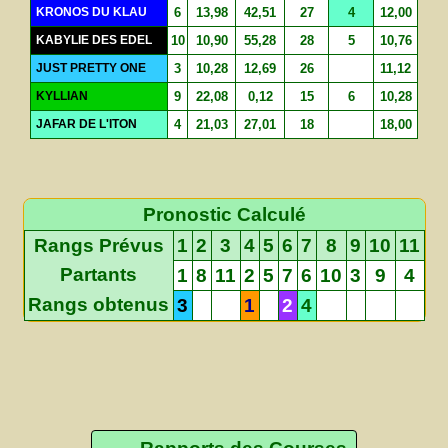
KRONOS DU KLAU
6
13,98
42,51
27
4
12,00
KABYLIE DES EDEL
10
10,90
55,28
28
5
10,76
JUST PRETTY ONE
3
10,28
12,69
26
11,12
KYLLIAN
9
22,08
0,12
15
6
10,28
JAFAR DE L'ITON
4
21,03
27,01
18
18,00
Pronostic Calculé
Rangs Prévus
1
2
3
4
5
6
7
8
9
10
11
Partants
1
8
11
2
5
7
6
10
3
9
4
Rangs obtenus
3
1
2
4